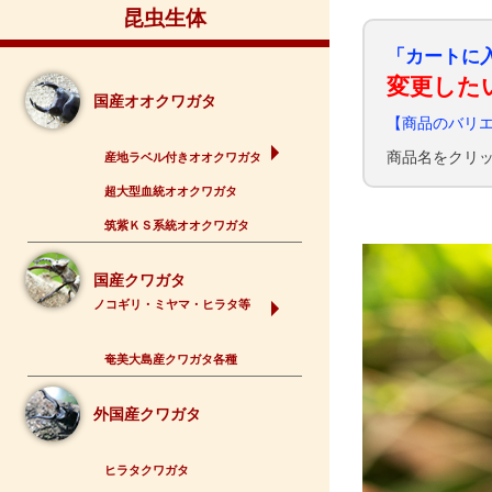
昆虫生体
「カートに
変更した
国産オオクワガタ
【商品のバリ
商品名をクリ
産地ラベル付きオオクワガタ
超大型血統オオクワガタ
筑紫ＫＳ系統オオクワガタ
国産クワガタ
ノコギリ・ミヤマ・ヒラタ等
奄美大島産クワガタ各種
外国産クワガタ
ヒラタクワガタ