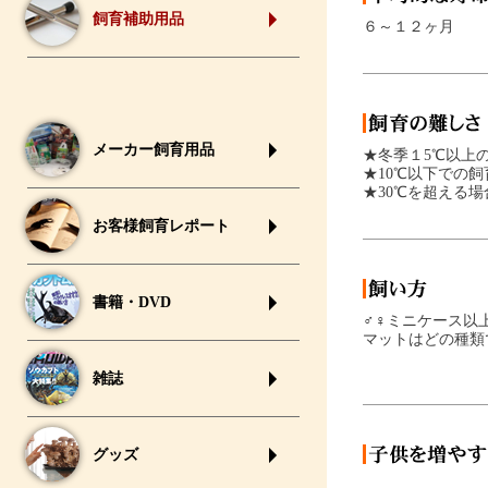
飼育補助用品
６～１２ヶ月
メーカー飼育用品
★冬季１5℃以上
★10℃以下での
★30℃を超える
お客様飼育レポート
書籍・DVD
♂♀ミニケース以
マットはどの種類
雑誌
グッズ