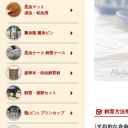
昆虫マット
成虫・幼虫用
菌糸瓶 菌糸ビン
昆虫ケース 飼育ケース
産卵木・幼虫飼育材
飼育・採卵セット
飼育方法
瓶(ビン) プリンカップ