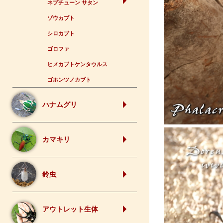
ネプチューン サタン
ゾウカブト
シロカブト
ゴロファ
ヒメカブトケンタウルス
ゴホンツノカブト
ハナムグリ
カマキリ
鈴虫
アウトレット生体