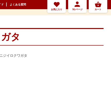
イド
よくある質問
お気に入り
Myページ
カート
ワガタ
 ニジイロクワガタ