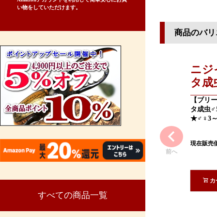
い物をしていただけます。
商品のバリ
ニジ
タ成
【ブリ
タ成虫♂
★♂♀3
現在販売
前へ
カ
すべての商品一覧