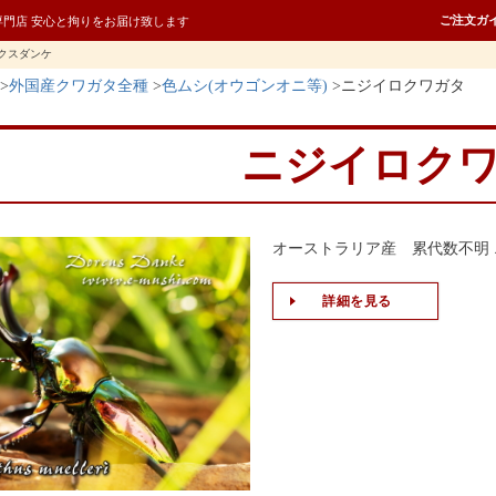
ご注文ガ
専門店 安心と拘りをお届け致します
クスダンケ
外国産クワガタ全種
色ムシ(オウゴンオニ等)
ニジイロクワガタ
ニジイロク
オーストラリア産 累代数不明
詳細を見る