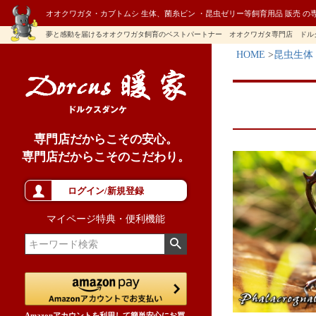
オオクワガタ・カブトムシ 生体、菌糸ビン ・昆虫ゼリー等飼育用品 販売 の
夢と感動を届けるオオクワガタ飼育のベストパートナー オオクワガタ専門店 ドル
HOME
昆虫生体
専門店だからこその安心。
専門店だからこそのこだわり。
ログイン/新規登録
マイページ特典・便利機能
Amazonアカウントを利用して簡単安心にお買