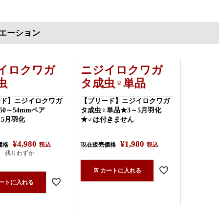
エーション
イロクワガ
ニジイロクワガ
虫
タ成虫♀単品
ード】ニジイロクワガ
【ブリード】ニジイロクワガ
50～54mmペア
タ成虫♀単品★3～5月羽化
～5月羽化
★♂は付きません
¥
4,980
¥
1,980
価格
税込
現在販売価格
税込
残りわずか
カートに入れる
ートに入れる