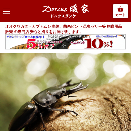
カート
オオクワガタ・カブトムシ 生体、菌糸ビン ・昆虫ゼリー等 飼育用品
販売 の専門店 安心と拘りをお届け致します。