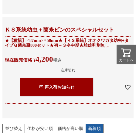
ＫＳ系統幼虫＋菌糸ビンのスペシャルセット
★【種親】♂87mm×♀58mm★【ＫＳ系統】オオクワガタ幼虫+タ
イプＧ菌糸瓶800セット★初～３令中期★雌雄判別無し
4,200
現在販売価格
カートへ
カートへ
¥
税込
在庫切れ
再入荷お知らせ
並び替え
価格が安い順
価格が高い順
新着順