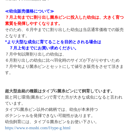
≪幼虫販売価格について≫
７月上旬までに割り出し菌糸ビンに投入した幼虫は、大きく育つ
素質を発揮しやすくなります。
そのため、６月中までに割り出した幼虫は当店通常価格での販売
となります。
*より大型な成虫に育てることを目的とされる場合は
７月上旬までにお買い求めください。
７月中旬以降割り出しの幼虫は、
６月割り出しの幼虫に比べ羽化時のサイズが下がりやすいため
７月中旬より菌糸ビンとセットにして値引き販売をさせて頂きま
す。
超大型血統の種親はタイプG菌糸ビンにて飼育しています。
親と同じ環境(菌糸ビン)で育てた方が大きな成虫になると言われ
ています。
タイプG菌糸ビン以外の銘柄では、幼虫が本来持つ
ポテンシャルを発揮できない可能性があります。
幼虫飼育には、タイプＧ菌糸ビンをお使い下さい。
https://www.e-mushi.com/f/type-g.html