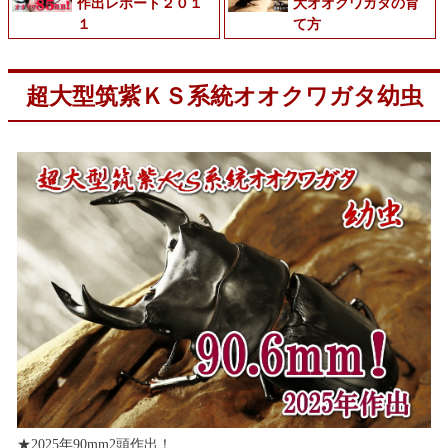
作出レポート２０１
大オオクワガタの育
１
て方
超大型筑紫ＫＳ系統オオクワガタ幼虫
★2025年90mm2頭作出！