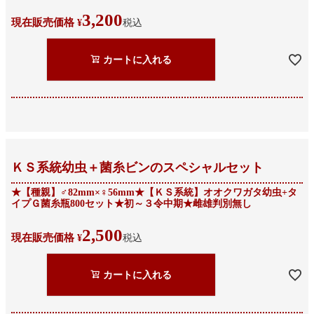
3,200
現在販売価格
¥
税込
カートに入れる
ＫＳ系統幼虫＋菌糸ビンのスペシャルセット
★【種親】♂82mm×♀56mm★【ＫＳ系統】オオクワガタ幼虫+タ
イプＧ菌糸瓶800セット★初～３令中期★雌雄判別無し
2,500
現在販売価格
¥
税込
カートに入れる