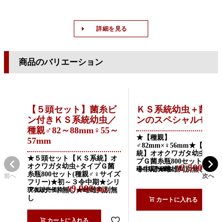
詳細を見る
商品のバリエーション
【５頭セット】菌糸ビ
ＫＳ系統幼虫＋菌糸
ン付きＫＳ系統幼虫／
ンのスペシャルセッ
種親♂82～88mm♀55～
★【種親】
57mm
♂82mm×♀56mm★【ＫＳ
統】オオクワガタ幼虫+タ
★５頭セット【ＫＳ系統】オ
プＧ菌糸瓶800セット★初
オクワガタ幼虫+タイプＧ菌
2,500
¥
令中期★雌雄判別無し
現在販売価格
税込
糸瓶800セット(種親♂♀サイズ
前へ
次へ
フリー)★初～３令中期★シリ
9,900
¥
アルカード無し★雌雄判別無
現在販売価格
税込
し
カートに入れる
カートに入れる