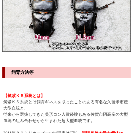
飼育方法等
【筑紫ＫＳ系統とは】
筑紫ＫＳ系統とは飼育ギネスを取ったことのある有名な久留米市産
大型血統と､
従来から選抜してきた美形コン入賞経験もある佐賀市阿高産の大型
血統の組み合わせから生まれた超大型血統です。