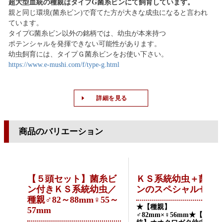
超大型血統の種親はタイプG菌糸ビンにて飼育しています。
親と同じ環境(菌糸ビン)で育てた方が大きな成虫になると言われ
ています。
タイプG菌糸ビン以外の銘柄では、幼虫が本来持つ
ポテンシャルを発揮できない可能性があります。
幼虫飼育には、タイプＧ菌糸ビンをお使い下さい。
https://www.e-mushi.com/f/type-g.html
詳細を見る
商品のバリエーション
【５頭セット】菌糸ビ
ＫＳ系統幼虫＋菌糸
ン付きＫＳ系統幼虫／
ンのスペシャルセッ
種親♂82～88mm♀55～
★【種親】
57mm
♂82mm×♀56mm★【ＫＳ