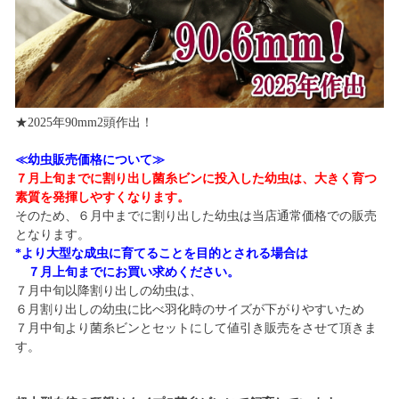
★2025年90mm2頭作出！
≪幼虫販売価格について≫
７月上旬までに割り出し菌糸ビンに投入した幼虫は、大きく育つ
素質を発揮しやすくなります。
そのため、６月中までに割り出した幼虫は当店通常価格での販売
となります。
*より大型な成虫に育てることを目的とされる場合は
７月上旬までにお買い求めください。
７月中旬以降割り出しの幼虫は、
６月割り出しの幼虫に比べ羽化時のサイズが下がりやすいため
７月中旬より菌糸ビンとセットにして値引き販売をさせて頂きま
す。