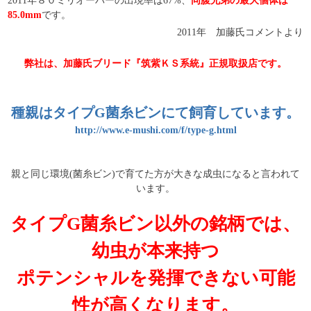
2011年８０ミリオーバーの出現率は67%、
同腹兄弟の最大個体は
85.0
mm
です。
2011年 加藤氏コメントより
弊社は、加藤氏ブリード『
筑紫ＫＳ
系統』正規取扱店です。
種親はタイプG菌糸ビンにて飼育しています。
http://www.e-mushi.com/f/type-g.html
親と同じ環境(菌糸ビン)で育てた方が大きな成虫になると言われて
います。
タイプG菌糸ビン以外の銘柄では、
幼虫が本来持つ
ポテンシャルを発揮できない可能
性が高くなります。