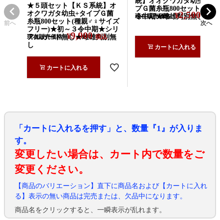
統】オオクワガタ幼虫+タ
★５頭セット【ＫＳ系統】オ
プＧ菌糸瓶800セット★初
オクワガタ幼虫+タイプＧ菌
2,500
¥
令中期★雌雄判別無し
現在販売価格
税込
糸瓶800セット(種親♂♀サイズ
前へ
次へ
フリー)★初～３令中期★シリ
9,900
¥
アルカード無し★雌雄判別無
現在販売価格
税込
し
カートに入れる
カートに入れる
「カートに入れるを押す」と、数量『1』が入りま
す。
変更したい場合は、カート内で数量をご
変更ください。
【商品のバリエーション】直下に商品名および【カートに入れ
る】表示の無い商品は完売または、欠品中になります。
商品名をクリックすると、一瞬表示が乱れます。