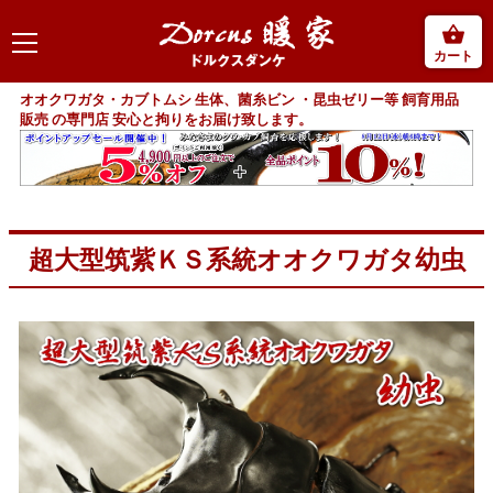
カート
オオクワガタ・カブトムシ 生体、菌糸ビン ・昆虫ゼリー等 飼育用品
販売 の専門店 安心と拘りをお届け致します。
超大型筑紫ＫＳ系統オオクワガタ幼虫