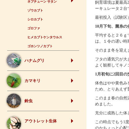
ネプチューン サタン
飼育環境は夏最高2
ーキュレータ２台
ゾウカブト
最初投入（試験区
シロカブト
10月下旬、菌糸の
ゴロファ
平均すると２６ｇ
ヒメカブトケンタウルス
は、１令の遅い時
ゴホンツノカブト
そのまま冬を迎え
フタの通気穴が大
ハナムグリ
よく観察してキノ
1月初旬に2回目
カマキリ
体色はやや黄色み
ため、とりあえず
このまま春の自然
鈴虫
めました。
充分に成熟した体
アウトレット生体
この時点でもう1
のかちょっと心配