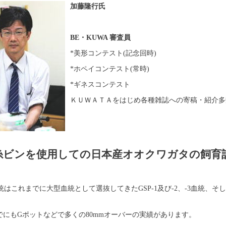
加藤隆行氏
BE・KUWA 審査員
*美形コンテスト(記念回時)
*ホペイコンテスト(常時)
*ギネスコンテスト
ＫＵＷＡＴＡをはじめ各種雑誌への寄稿・紹介多
糸ビンを使用しての日本産オオクワガタの飼育
はこれまでに大型血統として選抜してきたGSP-1及び-2、-3血統、
でにもGポットなどで多くの80mmオーバーの実績があります。