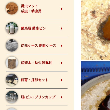
昆虫マット
成虫・幼虫用
菌糸瓶 菌糸ビン
昆虫ケース 飼育ケース
産卵木・幼虫飼育材
飼育・採卵セット
瓶(ビン) プリンカップ