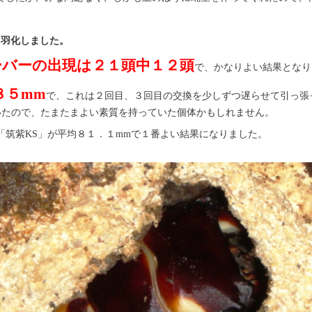
と羽化しました。
ーバーの出現は２１頭中１２頭
で、かなりよい結果となり
８５mm
で、これは２回目、３回目の交換を少しずつ遅らせて引っ張
いたので、たまたまよい素質を持っていた個体かもしれません。
「筑紫KS」が平均８１．１mmで１番よい結果になりました。