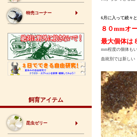
特売コーナー
6月に入って続々
８０mmオ
最大個体は
mm程度の個体も
血統別では新しい
飼育アイテム
昆虫ゼリー