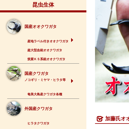
昆虫生体
国産オオクワガタ
産地ラベル付きオオクワガタ
超大型血統オオクワガタ
筑紫ＫＳ系統オオクワガタ
国産クワガタ
ノコギリ・ミヤマ・ヒラタ等
奄美大島産クワガタ各種
外国産クワガタ
加藤氏オオ
ヒラタクワガタ