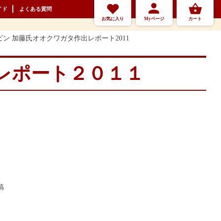
イド
よくある質問
お気に入り
Myページ
カート
ン 加藤氏オオクワガタ作出レポート2011
レポート２０１１
稿