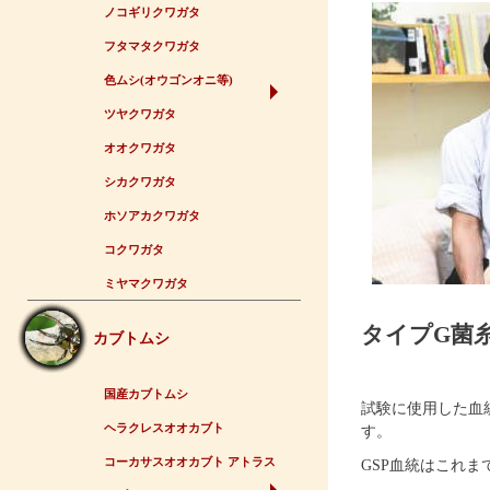
ノコギリクワガタ
フタマタクワガタ
色ムシ(オウゴンオニ等)
ツヤクワガタ
オオクワガタ
シカクワガタ
ホソアカクワガタ
コクワガタ
ミヤマクワガタ
タイプG菌
カブトムシ
国産カブトムシ
試験に使用した血統
ヘラクレスオオカブト
す。
コーカサスオオカブト アトラス
GSP血統はこれま