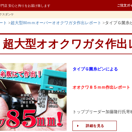
ご注文ガ
専門店 安心と拘りをお届け致します
クスダンケ
ート
超大型80ｍｍオーバーオオクワガタ作出レポート
タイプＧ菌糸ビ
超大型オオクワガタ作出
タイプＧ菌糸ビンによる
オオクワ８５ｍｍ作出レポート
トップブリーダー加藤隆行氏寄
詳細を見る