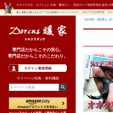
オオクワガタ・カブトムシ 生体、菌糸ビン ・昆虫ゼリー等飼育用品 販売 の
夢と感動を届けるオオクワガタ飼育のベストパートナー オオクワガタ専門店 ドル
HOME
飼育レポ
専門店だからこその安心。
専門店だからこそのこだわり。
ログイン/新規登録
マイページ特典・便利機能
Amazonアカウントを利用して簡単安心にお買