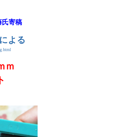
藤氏寄稿
による
g.html
ｍｍ
ト