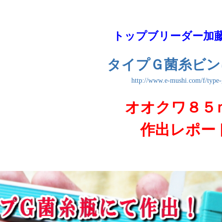
トップブリーダー加
タイプＧ菌糸ビン
http://www.e-mushi.com/f/type-
オオクワ８５
作出レポー