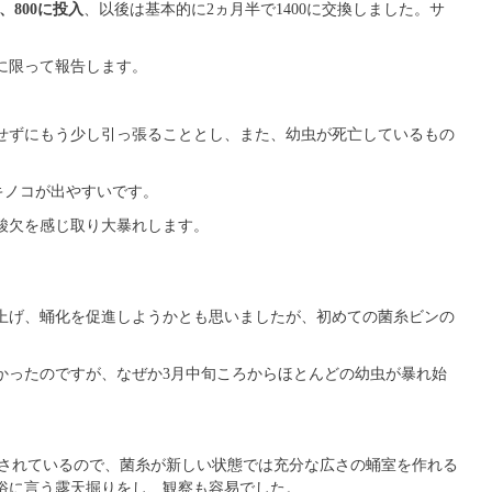
、800に投入
、以後は基本的に2ヵ月半で1400に交換しました。サ
に限って報告します。
せずにもう少し引っ張ることとし、また、幼虫が死亡しているもの
キノコが出やすいです。
酸欠を感じ取り大暴れします。
上げ、蛹化を促進しようかとも思いましたが、初めての菌糸ビンの
かったのですが、なぜか3月中旬ころからほとんどの幼虫が暴れ始
縮されているので、菌糸が新しい状態では充分な広さの蛹室を作れる
俗に言う露天掘りをし、観察も容易でした。