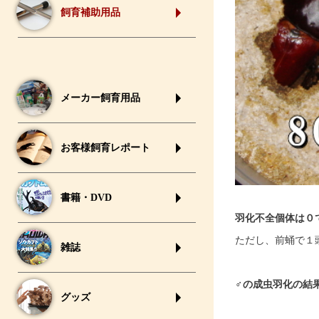
飼育補助用品
メーカー飼育用品
お客様飼育レポート
書籍・DVD
羽化不全個体は０
ただし、前蛹で１
雑誌
♂の成虫羽化の結
グッズ