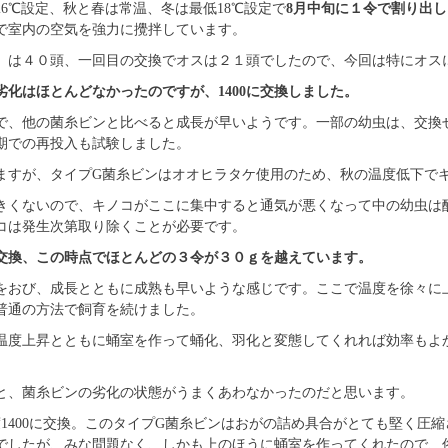
6℃設定、秋と春は常温、冬は最低18℃設定で
8月中旬に１令で割り出し
で室内の空気を強力に攪拌しています。
）は４０頭、一回目の交換でオスは２１頭でしたので、今回は特にオス
劣化はほとんどなかったのですが、1400に交換しました。
で、他の菌糸ビンと比べると成長が早いようです。一部の幼虫は、交換
期での再投入も試験しました。
ますが、タイプG菌糸ビンはオオヒラタケ使用のため、秋の温度低下で
きくないので、キノコがここに集中すると通気が悪くなって中の幼虫は
コは発生次第取り除くことが必要です。
の交換、この時点でほとんどの３令が３０ｇを越えています。
をおび、成長とともに成熟も早いような感じです。ここで温度を徐々に
普通の方法で飼育を続けました。
温度上昇とともに蛹室を作って蛹化、羽化と変態してくれれば効率もよ
と、菌糸ビンの劣化の状態がうまくあわなかったのだと思います。
度1400に交換。このタイプG菌糸ビンはおがの詰め具合がとても堅く圧
でしたが、みな問題なく、しかも上のほうに蛹室を作ってくれたので、