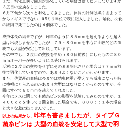
また、蛹化直前で菌糸が劣化している場合は捨てビンになりますが
３度目の交換をしました。
６月下旬から次々と羽化してきました。体長の計測は黒く固まって
からノギスで行ない、0.5ミリ単位で表に記入しました。蛹化、羽化
の段階で死亡したのは４個体でした。
成虫体長の結果ですが、昨年のように８５ｍｍを超えるような超大
型は出現しませんでしたが、７９～８０ｍｍを中心に比較的どの血
統でも大型が安定して出現しています。
その中でも、２度目の交換を早め（８０日前後）にしたものに８０
ｍｍオーバーが多いように見受けられます。
反対に２度目の交換をせずにそのまま羽化させた場合は７７ｍｍ前
後で羽化していますので、あまりよくないことがわかります。
また、佐賀産の血統は今までは幼虫体重が増えても成虫になった時
に横幅にとられるのかあまり大型にはなりにくかったのですが、今
回はすべて８０ｍｍを越えてくれました。
今年はメスに関しても菌糸ビンの影響を試験してみたのですが、１
４００ｃｃを使って２回交換した場合でも、８００ｃｃ１本の場合
と大きな差は出ませんでした。
昨年も書きましたが、タイプＧ
以上の結果から、
菌糸ビンは 大型の血統を安定して大型で羽