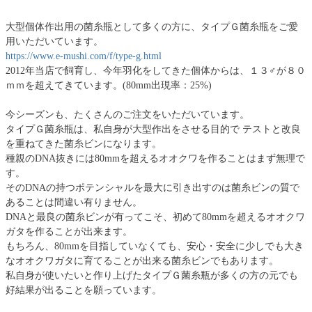
大型個体作出用の菌糸瓶として多くの方に、タイプＧ菌糸瓶をご愛
用いただいています。
https://www.e-mushi.com/f/type-g.html
2012年当店で飼育し、今年羽化をしてきた個体からは、１３♂が８０
ｍｍを超えてきています。(80mm出現率：25%)
今シーズンも、たくさんのご注文をいただいています。
タイプＧ菌糸瓶は、私自身が大型作出をさせる目的で テストと改良
を重ねてきた菌糸ビンになります。
種親のDNA抜きには80mmを超えるオオクワを作ることはまず無理で
す。
そのDNAの持つポテンシャルを最大に引き出すのは菌糸ビンの質で
あることは間違い有りません。
DNAと最良の菌糸ビンが有ってこそ、初めて80mmを超えるオオクワ
ガタを作ることが出来ます。
もちろん、80mmを目指していなくても、安心・安全に少しでも大き
なオオクワガタに育てることが出来る菌糸ビンでもあります。
私自身が使いたいと作り上げたタイプＧ菌糸瓶が多くの方の元でも
好結果が出ることを願っています。