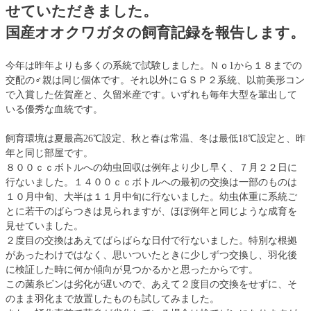
せていただきました。
国産オオクワガタの飼育記録を報告します。
今年は昨年よりも多くの系統で試験しました。Ｎｏ1から１８までの
交配の♂親は同じ個体です。それ以外にＧＳＰ２系統、以前美形コン
で入賞した佐賀産と、久留米産です。いずれも毎年大型を輩出して
いる優秀な血統です。
飼育環境は夏最高26℃設定、秋と春は常温、冬は最低18℃設定と、昨
年と同じ部屋です。
８００ｃｃボトルへの幼虫回収は例年より少し早く、７月２２日に
行ないました。１４００ｃｃボトルへの最初の交換は一部のものは
１０月中旬、大半は１１月中旬に行ないました。幼虫体重に系統ご
とに若干のばらつきは見られますが、ほぼ例年と同じような成育を
見せていました。
２度目の交換はあえてばらばらな日付で行ないました。特別な根拠
があったわけではなく、思いついたときに少しずつ交換し、羽化後
に検証した時に何か傾向が見つかるかと思ったからです。
この菌糸ビンは劣化が遅いので、あえて２度目の交換をせずに、そ
のまま羽化まで放置したものも試してみました。