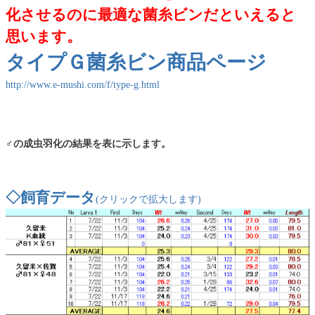
化させるのに最適な菌糸ビンだといえると
思います。
タイプＧ菌糸ビン
商品ページ
http://www.e-mushi.com/f/type-g.html
♂の成虫羽化の結果を表に示します。
◇飼育データ
(クリックで拡大します)