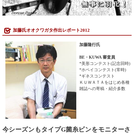
加藤氏オオクワガタ作出レポート2012
加藤隆行氏
BE・KUWA 審査員
*美形コンテスト(記念回時)
*ホペイコンテスト(常時)
*ギネスコンテスト
ＫＵＷＡＴＡをはじめ各種
雑誌への寄稿・紹介多数
今シーズンもタイプG菌糸ビンをモニターさ