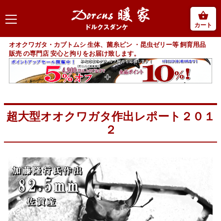
カート
オオクワガタ・カブトムシ 生体、菌糸ビン ・昆虫ゼリー等 飼育用品
販売 の専門店 安心と拘りをお届け致します。
超大型オオクワガタ作出レポート２０１
２