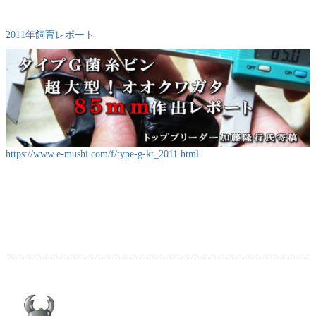
2011年飼育レポート
https://www.e-mushi.com/f/type-g-kt_2011.html