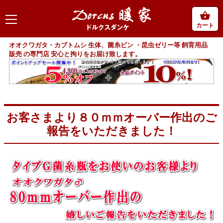
カート
オオクワガタ・カブトムシ 生体、菌糸ビン ・昆虫ゼリー等 飼育用品
販売 の専門店 安心と拘りをお届け致します。
お客さまより８０ｍｍオーバー作出のご
報告をいただきました！