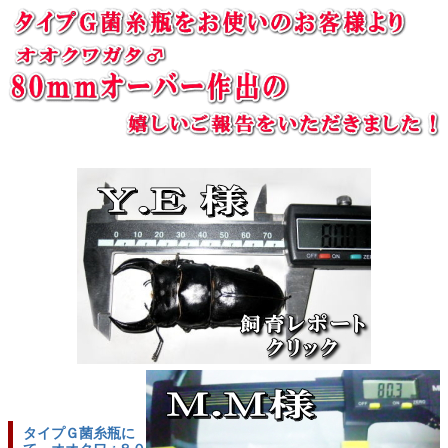
タイプＧ菌糸瓶に