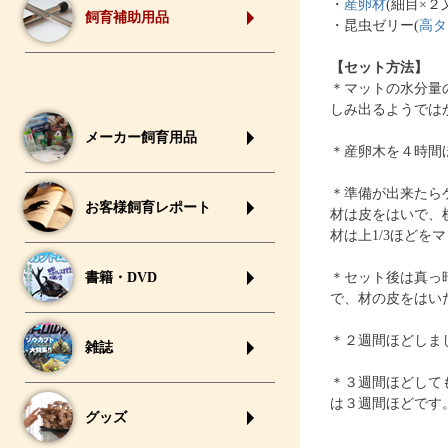
・
産卵材
(細目×
飼育補助用品
・昆虫ゼリー(
高タ
【セット方法】
＊マットの水分量
しみ出るようでは
メーカー飼育用品
＊産卵木を４時間
＊準備が出来たら
お客様飼育レポート
材は皮をはいで、
材は上1/3ほどを
書籍・DVD
＊セット後は真っ
で、材の皮をはい
＊２週間ほどしま
雑誌
＊３週間ほどして
は３週間ほどです
グッズ