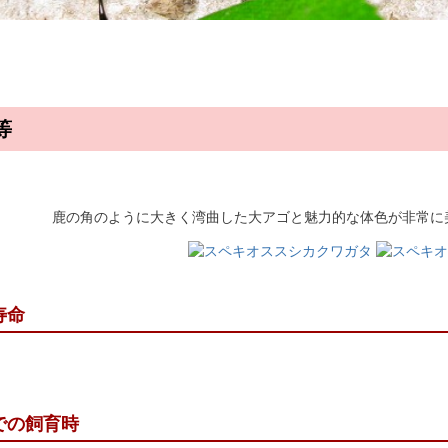
等
鹿の角のように大きく湾曲した大アゴと魅力的な体色が非常に
寿命
での飼育時