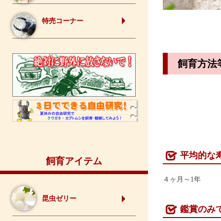
特売コーナー
飼育方法
平均的な
飼育アイテム
４ヶ月～1年
昆虫ゼリー
鑑賞のみ