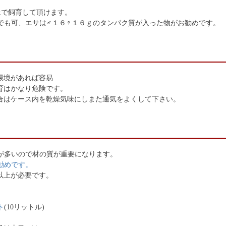
上で飼育して頂けます。
でも可、エサは♂１６♀１６ｇのタンパク質が入った物がお勧めです。
の環境があれば容易
飼育はかなり危険です。
場合はケース内を乾燥気味にしまた通気をよくして下さい。
が多いので材の質が重要になります。
勧めです。
以上が必要です。
ト
(10リットル)