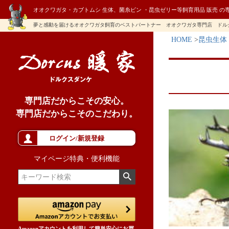
オオクワガタ・カブトムシ 生体、菌糸ビン ・昆虫ゼリー等飼育用品 販売 の
夢と感動を届けるオオクワガタ飼育のベストパートナー オオクワガタ専門店 ドル
HOME
昆虫生体
専門店だからこその安心。
専門店だからこそのこだわり。
ログイン/新規登録
マイページ特典・便利機能
Amazonアカウントを利用して簡単安心にお買