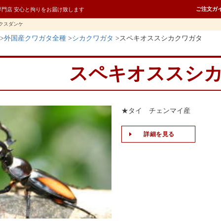
ご注文ガ
専門店 安心と拘りをお届け致します
クスダンケ
外国産クワガタ全種
シカクワガタ
スペキオススシカクワガタ
スペキオススシ
★タイ チェンマイ産
詳細を見る