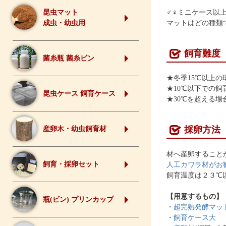
昆虫マット
♂♀ミニケース以
成虫・幼虫用
マットはどの種類
飼育難度
菌糸瓶 菌糸ビン
★冬季15℃以上
★10℃以下での
昆虫ケース 飼育ケース
★30℃を超える
採卵方法
産卵木・幼虫飼育材
材へ産卵すること
飼育・採卵セット
人工カワラ材がお
飼育温度は２３℃
【用意するもの】
瓶(ビン) プリンカップ
・
超完熟発酵マッ
・
飼育ケース大