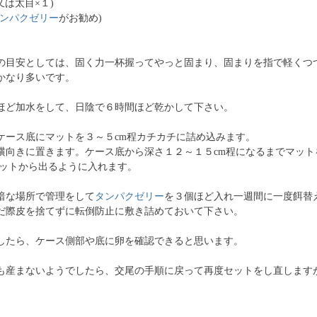
２又は太目×１)
ンパクゼリー
がお勧め)
の目安としては、固く力一杯握ってやっと固まり、固まりを指で軽くつ
かなり多いです。
ほど加水をして、日陰で６時間ほど乾かして下さい。
ケース底にマットを３～５cm程カチカチに詰め込みます。
横向きに置きます。ケース底から深さ１２～１５cm程になるまでマット
マットから出るように入れます。
暗な場所で管理をして
タンパクゼリー
を３個ほど入れ一週間に一度餌替
だ際皮を捨てずに転倒防止に敷き詰めておいて下さい。
したら、ケース側部や底に卵を確認できると思います。
も産まないようでしたら、交尾の手順に戻って再度セットをし直します
。