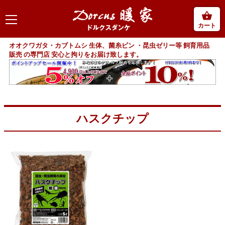
カート
オオクワガタ・カブトムシ 生体、菌糸ビン ・昆虫ゼリー等 飼育用品
販売 の専門店 安心と拘りをお届け致します。
ハスクチップ