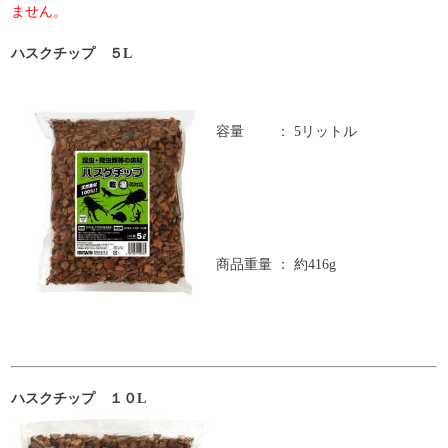
ません。
ハスクチップ ５L
容量
：
5リットル
商品重量
：
約416g
ハスクチップ １０L