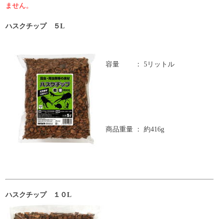
ません。
ハスクチップ ５L
容量
：
5リットル
商品重量
：
約416g
ハスクチップ １０L