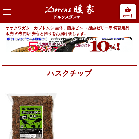
カート
オオクワガタ・カブトムシ 生体、菌糸ビン ・昆虫ゼリー等 飼育用品
販売 の専門店 安心と拘りをお届け致します。
ハスクチップ