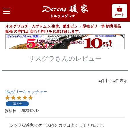
カート
オオクワガタ・カブトムシ 生体、菌糸ビン ・昆虫ゼリー等 飼育用品
販売 の専門店 安心と拘りをお届け致します。
リスグラさんのレビュー
4
件中
1
-
4
件表示
16gゼリーキャッチャー
購入者
投稿日
2023/07/13
シックな茶色でケース内をカッコよくしてくれます。