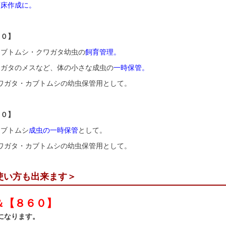
菌床作成に。
３０】
カブトムシ・クワガタ幼虫の
飼育管理。
ワガタのメスなど、体の小さな成虫の
一時保管。
クワガタ・カブトムシの幼虫保管用として。
６０】
カブトムシ
成虫の一時保管
として。
クワガタ・カブトムシの幼虫保管用として。
使い方も出来ます＞
＆【８６０】
になります。