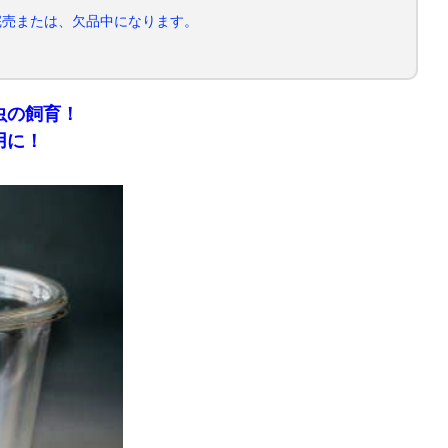
完売または、欠品中になります。
虫の飼育！
用に！