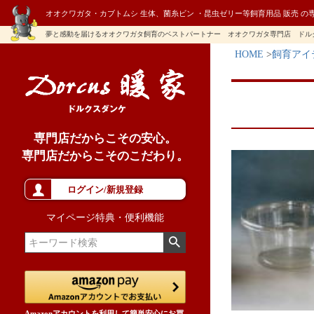
オオクワガタ・カブトムシ 生体、菌糸ビン ・昆虫ゼリー等飼育用品 販売 の
夢と感動を届けるオオクワガタ飼育のベストパートナー オオクワガタ専門店 ドル
HOME
飼育アイ
専門店だからこその安心。
専門店だからこそのこだわり。
ログイン/新規登録
マイページ特典・便利機能
Amazonアカウントを利用して簡単安心にお買