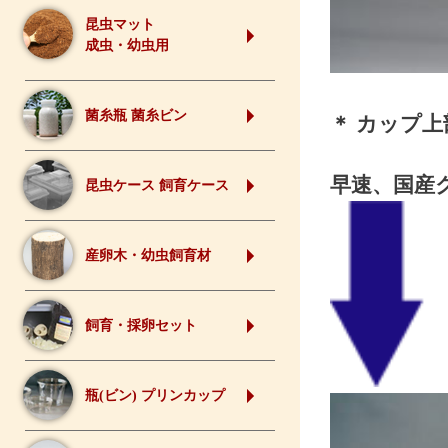
昆虫マット
成虫・幼虫用
菌糸瓶 菌糸ビン
＊ カップ
早速、国産
昆虫ケース 飼育ケース
産卵木・幼虫飼育材
飼育・採卵セット
瓶(ビン) プリンカップ