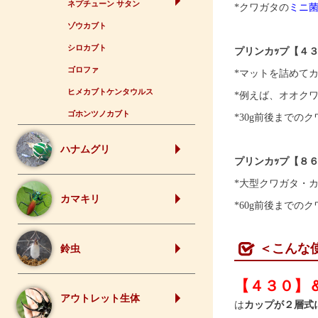
ネプチューン サタン
*クワガタの
ミニ
ゾウカブト
シロカブト
プリンカｯプ【４
ゴロファ
*マットを詰めて
ヒメカブトケンタウルス
*例えば、オオク
ゴホンツノカブト
*30g前後までの
ハナムグリ
プリンカｯプ【８
*大型クワガタ・
カマキリ
*60g前後までの
＜こんな
鈴虫
【４３０】
アウトレット生体
は
カップが２層式