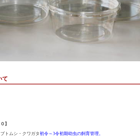
いて
００】
カブトムシ・クワガタ
初令～3令初期幼虫の飼育管理。