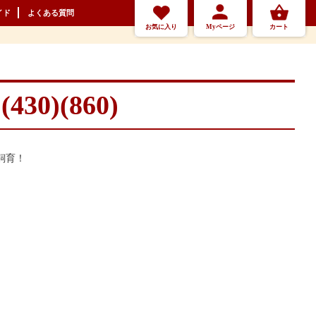
イド
よくある質問
お気に入り
Myページ
カート
30)(860)
飼育！