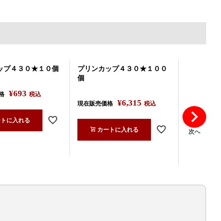
ップ４３０★１０個
プリンカップ４３０★１００
プリンカッ
個
¥
693
格
税込
現在販売価
¥
6,315
現在販売価格
税込
ートに入れる
カー
カートに入れる
次へ