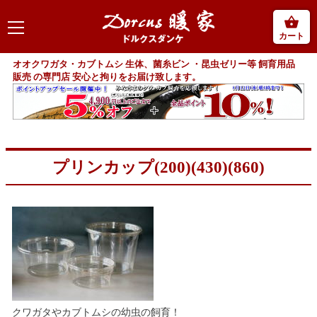
カート
オオクワガタ・カブトムシ 生体、菌糸ビン ・昆虫ゼリー等 飼育用品
販売 の専門店 安心と拘りをお届け致します。
プリンカップ(200)(430)(860)
クワガタやカブトムシの幼虫の飼育！