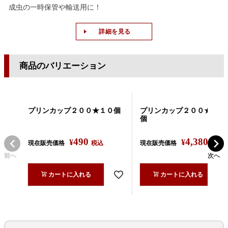
成虫の一時保管や輸送用に！
詳細を見る
商品のバリエーション
プリンカップ２００★１０個
プリンカップ２００★１０
個
490
4,380
¥
¥
現在販売価格
税込
現在販売価格
税込
前へ
次へ
カートに入れる
カートに入れる