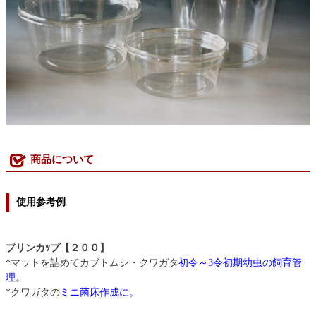
商品について
使用参考例
プリンカｯプ【２００】
*マットを詰めてカブトムシ・クワガタ
初令～3令初期幼虫の飼育管
理。
*クワガタの
ミニ菌床作成に。