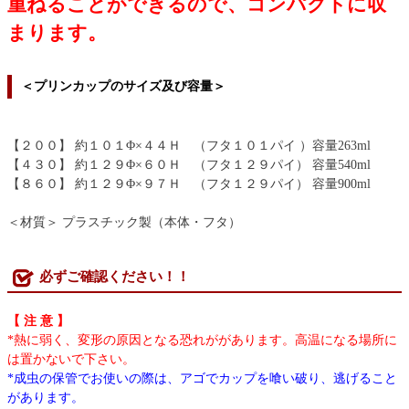
重ねることができるので、コンパクトに収
まります。
＜プリンカップのサイズ及び容量＞
【２００】 約１０１Φ×４４Ｈ （フタ１０１パイ ）容量263ml
【４３０】 約１２９Φ×６０Ｈ （フタ１２９パイ） 容量540ml
【８６０】 約１２９Φ×９７Ｈ （フタ１２９パイ） 容量900ml
＜材質＞ プラスチック製（本体・フタ）
必ずご確認ください！！
【 注 意 】
*熱に弱く、変形の原因となる恐れががあります。高温になる場所に
は置かないで下さい。
*成虫の保管でお使いの際は、アゴでカップを喰い破り、逃げること
があります。