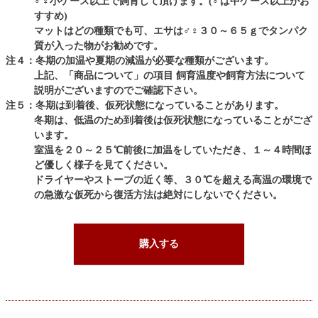
♂♀小ケース以上で飼育して頂けます。(♂は中ケース以上がお
すすめ)
マットはどの種類でも可、エサは♂♀３０～６５ｇでタンパク
質が入った物がお勧めです。
注４：冬期の加温や夏期の減温が必要な種類がございます。
上記、「商品について」の項目 飼育温度や飼育方法について
説明がございますのでご確認下さい。
注５：冬期は到着後、仮死状態になっていることがあります。
冬期は、低温のため到着後は仮死状態になっていることがござ
います。
室温を２０～２５℃前後に加温をしていただき、１～４時間ほ
ど優しく様子を見てください。
ドライヤーやストーブの近く等、３０℃を超える高温の環境で
の急激な仮死から復活方法は絶対にしないでください。
購入する