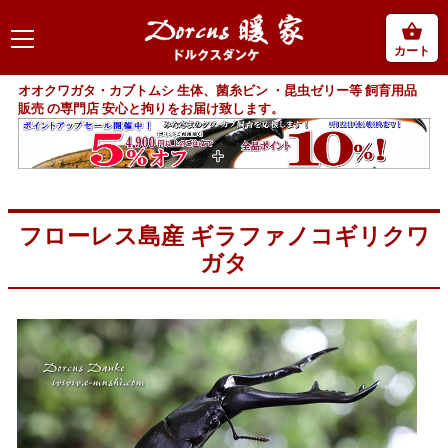
カート
オオクワガタ・カブトムシ 生体、菌糸ビン ・昆虫ゼリー等 飼育用品
販売 の専門店 安心と拘りをお届け致します。
フローレス島産 ギラファノコギリクワ
ガタ