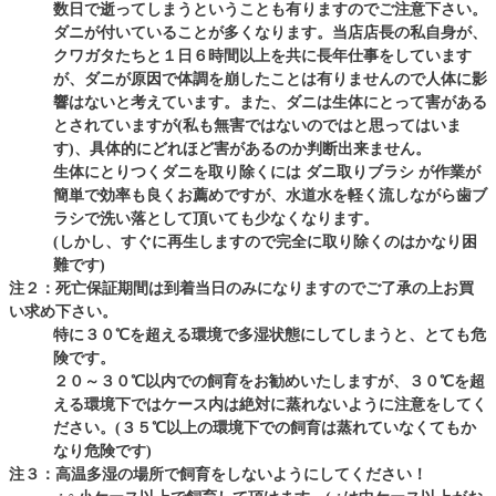
数日で逝ってしまうということも有りますのでご注意下さい。
ダニが付いていることが多くなります。当店店長の私自身が、
クワガタたちと１日６時間以上を共に長年仕事をしています
が、ダニが原因で体調を崩したことは有りませんので人体に影
響はないと考えています。また、ダニは生体にとって害がある
とされていますが(私も無害ではないのではと思ってはいま
す)、具体的にどれほど害があるのか判断出来ません。
生体にとりつくダニを取り除くには ダニ取りブラシ が作業が
簡単で効率も良くお薦めですが、水道水を軽く流しながら歯ブ
ラシで洗い落として頂いても少なくなります。
(しかし、すぐに再生しますので完全に取り除くのはかなり困
難です)
注２：死亡保証期間は到着当日のみになりますのでご了承の上お買
い求め下さい。
特に３０℃を超える環境で多湿状態にしてしまうと、とても危
険です。
２０～３０℃以内での飼育をお勧めいたしますが、３０℃を超
える環境下ではケース内は絶対に蒸れないように注意をしてく
ださい。(３５℃以上の環境下での飼育は蒸れていなくてもか
なり危険です)
注３：高温多湿の場所で飼育をしないようにしてください！