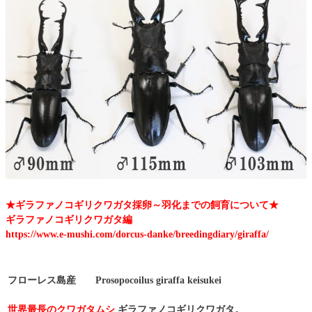
★ギラファノコギリクワガタ採卵～羽化までの飼育について★
ギラファノコギリクワガタ編
https://www.e-mushi.com/dorcus-danke/breedingdiary/giraffa/
フローレス島産
Prosopocoilus giraffa keisukei
世界最長のクワガタムシ
ギラファノコギリクワガタ。