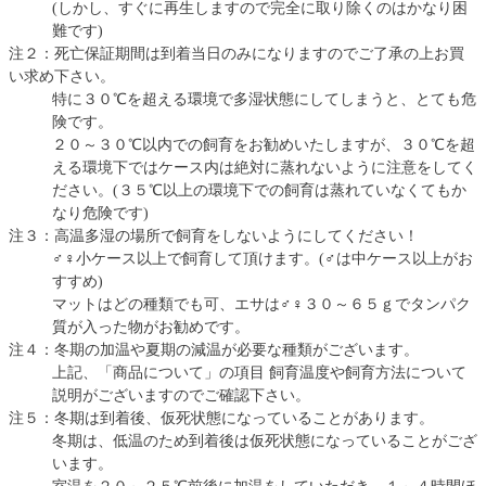
(しかし、すぐに再生しますので完全に取り除くのはかなり困
難です)
注２：死亡保証期間は到着当日のみになりますのでご了承の上お買
い求め下さい。
特に３０℃を超える環境で多湿状態にしてしまうと、とても危
険です。
２０～３０℃以内での飼育をお勧めいたしますが、３０℃を超
える環境下ではケース内は絶対に蒸れないように注意をしてく
ださい。(３５℃以上の環境下での飼育は蒸れていなくてもか
なり危険です)
注３：高温多湿の場所で飼育をしないようにしてください！
♂♀小ケース以上で飼育して頂けます。(♂は中ケース以上がお
すすめ)
マットはどの種類でも可、エサは♂♀３０～６５ｇでタンパク
質が入った物がお勧めです。
注４：冬期の加温や夏期の減温が必要な種類がございます。
上記、「商品について」の項目 飼育温度や飼育方法について
説明がございますのでご確認下さい。
注５：冬期は到着後、仮死状態になっていることがあります。
冬期は、低温のため到着後は仮死状態になっていることがござ
います。