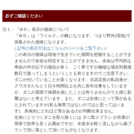
必ずご確認ください
注１：『ＷＤ』表示の個体について
『ＷＤ』は「ワイルド」の略になります。つまり野外(現地)で
採集された個体になります。
( 記号の表示方法はこちらのページをご覧下さい)
この表示の個体は現地で生きていた期間を把握することができ
ませんので余命を特定することができません。余命は平均的な
寿命の半分以下の場合が多く、ごく希ですが極端な場合到着後
数日で逝ってしまうということも有りますのでご注意下さい。
ダニが付いていることが多くなります。当店店長の私自身が、
クワガタたちと１日６時間以上を共に長年仕事をしています
が、ダニが原因で体調を崩したことは有りませんので人体に影
響はないと考えています。また、ダニは生体にとって害がある
とされていますが(私も無害ではないのではと思ってはいま
す)、具体的にどれほど害があるのか判断出来ません。
生体にとりつくダニを取り除くには ダニ取りブラシ が作業が
簡単で効率も良くお薦めですが、水道水を軽く流しながら歯ブ
ラシで洗い落として頂いても少なくなります。