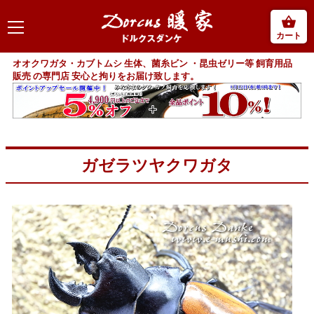
カート
オオクワガタ・カブトムシ 生体、菌糸ビン ・昆虫ゼリー等 飼育用品
販売 の専門店 安心と拘りをお届け致します。
ガゼラツヤクワガタ