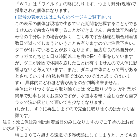
『ＷＤ』は「ワイルド」の略になります。つまり野外(現地)で
採集された個体になります。
( 記号の表示方法はこちらのページをご覧下さい)
この表示の個体は現地で生きていた期間を把握することができ
ませんので余命を特定することができません。余命は平均的な
寿命の半分以下の場合が多く、ごく希ですが極端な場合到着後
数日で逝ってしまうということも有りますのでご注意下さい。
ダニが付いていることが多くなります。当店店長の私自身が、
クワガタたちと１日６時間以上を共に長年仕事をしています
が、ダニが原因で体調を崩したことは有りませんので人体に影
響はないと考えています。また、ダニは生体にとって害がある
とされていますが(私も無害ではないのではと思ってはいま
す)、具体的にどれほど害があるのか判断出来ません。
生体にとりつくダニを取り除くには ダニ取りブラシ が作業が
簡単で効率も良くお薦めですが、水道水を軽く流しながら歯ブ
ラシで洗い落として頂いても少なくなります。
(しかし、すぐに再生しますので完全に取り除くのはかなり困
難です)
注２：死亡保証期間は到着当日のみになりますのでご了承の上お買
い求め下さい。
特に３０℃を超える環境で多湿状態にしてしまうと、とても危