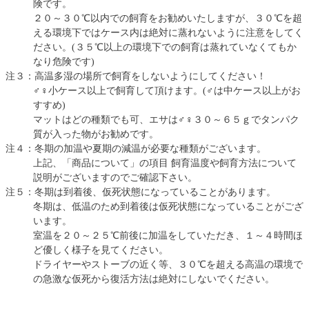
険です。
２０～３０℃以内での飼育をお勧めいたしますが、３０℃を超
える環境下ではケース内は絶対に蒸れないように注意をしてく
ださい。(３５℃以上の環境下での飼育は蒸れていなくてもか
なり危険です)
注３：高温多湿の場所で飼育をしないようにしてください！
♂♀小ケース以上で飼育して頂けます。(♂は中ケース以上がお
すすめ)
マットはどの種類でも可、エサは♂♀３０～６５ｇでタンパク
質が入った物がお勧めです。
注４：冬期の加温や夏期の減温が必要な種類がございます。
上記、「商品について」の項目 飼育温度や飼育方法について
説明がございますのでご確認下さい。
注５：冬期は到着後、仮死状態になっていることがあります。
冬期は、低温のため到着後は仮死状態になっていることがござ
います。
室温を２０～２５℃前後に加温をしていただき、１～４時間ほ
ど優しく様子を見てください。
ドライヤーやストーブの近く等、３０℃を超える高温の環境で
の急激な仮死から復活方法は絶対にしないでください。