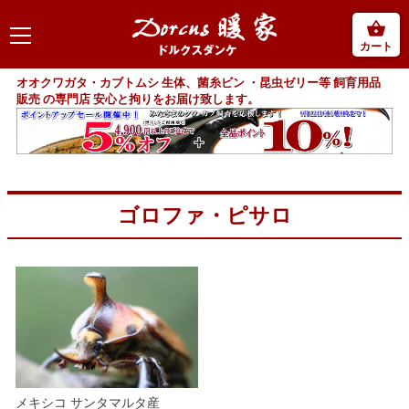
カート
オオクワガタ・カブトムシ 生体、菌糸ビン ・昆虫ゼリー等 飼育用品
販売 の専門店 安心と拘りをお届け致します。
ゴロファ・ピサロ
メキシコ サンタマルタ産