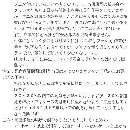
ダニが付いていることが多くなります。当店店長の私自身が、
クワガタたちと１日６時間以上を共に長年仕事をしています
が、ダニが原因で体調を崩したことは有りませんので人体に影
響はないと考えています。また、ダニは生体にとって害がある
とされていますが(私も無害ではないのではと思ってはいま
す)、具体的にどれほど害があるのか判断出来ません。
生体にとりつくダニを取り除くには ダニ取りブラシ が作業が
簡単で効率も良くお薦めですが、水道水を軽く流しながら歯ブ
ラシで洗い落として頂いても少なくなります。
(しかし、すぐに再生しますので完全に取り除くのはかなり困
難です)
注２：死亡保証期間は到着当日のみになりますのでご了承の上お買
い求め下さい。
特に３０℃を超える環境で多湿状態にしてしまうと、とても危
険です。
２０～３０℃以内での飼育をお勧めいたしますが、３０℃を超
える環境下ではケース内は絶対に蒸れないように注意をしてく
ださい。(３５℃以上の環境下での飼育は蒸れていなくてもか
なり危険です)
注３：高温多湿の場所で飼育をしないようにしてください！
♂♀小ケース以上で飼育して頂けます。(♂は中ケース以上がお