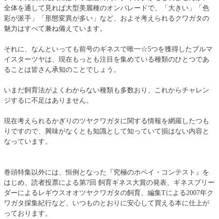
全体を通して見れば大型美麗種のオンパレードで、「大きい」「色
彩が派手」「形態変異が多い」など、およそ考えられるクワガタの
魅力はすべて兼ね備えています。
それに、なんといっても前号のギネスで唯一☆5つを獲得したブルマ
イスターツヤは、現在もっとも注目を集めている種類のひとつであ
ることは皆さん承知のことでしょう。
いまだ飼育法がよくわからない種類も多数おり、これからチャレン
ジするに不足はありません。
現在考えられるかぎりのツヤクワガタに関する情報を網羅したつも
りですので、興味がなくとも知識として知っていて損はない内容と
なっています。
巻頭特集以外には、恒例となった『究極のホペイ・コンテスト』を
はじめ、読者投票による第7回 飼育ギネス大賞の発表、ギネスブリー
ダーによるレギウスオオツヤクワガタの飼育、編集Tによる2007年ク
ワガタ採集紀行など、いつものとおりに安心して買える本に仕上が
っております。