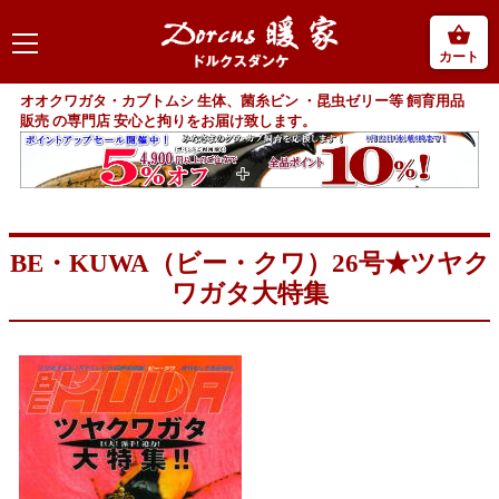
カート
オオクワガタ・カブトムシ 生体、菌糸ビン ・昆虫ゼリー等 飼育用品
販売 の専門店 安心と拘りをお届け致します。
BE・KUWA（ビー・クワ）26号★ツヤク
ワガタ大特集