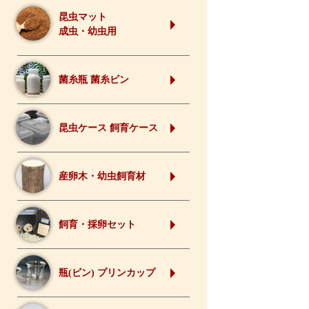
昆虫マット
成虫・幼虫用
菌糸瓶 菌糸ビン
昆虫ケース 飼育ケース
産卵木・幼虫飼育材
飼育・採卵セット
瓶(ビン) プリンカップ