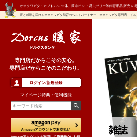
オオクワガタ・カブトムシ 生体、菌糸ビン ・昆虫ゼリー等飼育用品 販売 の
夢と感動を届けるオオクワガタ飼育のベストパートナー オオクワガタ専門店 ドル
専門店だからこその安心。
専門店だからこそのこだわり。
ログイン/新規登録
マイページ特典・便利機能
雑誌
Amazonアカウントを利用して簡単安心にお買