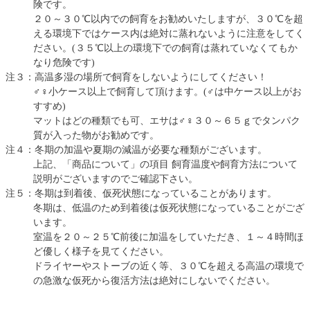
険です。
２０～３０℃以内での飼育をお勧めいたしますが、３０℃を超
える環境下ではケース内は絶対に蒸れないように注意をしてく
ださい。(３５℃以上の環境下での飼育は蒸れていなくてもか
なり危険です)
注３：高温多湿の場所で飼育をしないようにしてください！
♂♀小ケース以上で飼育して頂けます。(♂は中ケース以上がお
すすめ)
マットはどの種類でも可、エサは♂♀３０～６５ｇでタンパク
質が入った物がお勧めです。
注４：冬期の加温や夏期の減温が必要な種類がございます。
上記、「商品について」の項目 飼育温度や飼育方法について
説明がございますのでご確認下さい。
注５：冬期は到着後、仮死状態になっていることがあります。
冬期は、低温のため到着後は仮死状態になっていることがござ
います。
室温を２０～２５℃前後に加温をしていただき、１～４時間ほ
ど優しく様子を見てください。
ドライヤーやストーブの近く等、３０℃を超える高温の環境で
の急激な仮死から復活方法は絶対にしないでください。