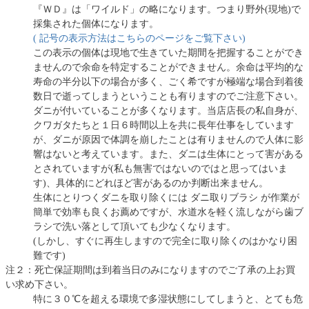
『ＷＤ』は「ワイルド」の略になります。つまり野外(現地)で
採集された個体になります。
( 記号の表示方法はこちらのページをご覧下さい)
この表示の個体は現地で生きていた期間を把握することができ
ませんので余命を特定することができません。余命は平均的な
寿命の半分以下の場合が多く、ごく希ですが極端な場合到着後
数日で逝ってしまうということも有りますのでご注意下さい。
ダニが付いていることが多くなります。当店店長の私自身が、
クワガタたちと１日６時間以上を共に長年仕事をしています
が、ダニが原因で体調を崩したことは有りませんので人体に影
響はないと考えています。また、ダニは生体にとって害がある
とされていますが(私も無害ではないのではと思ってはいま
す)、具体的にどれほど害があるのか判断出来ません。
生体にとりつくダニを取り除くには ダニ取りブラシ が作業が
簡単で効率も良くお薦めですが、水道水を軽く流しながら歯ブ
ラシで洗い落として頂いても少なくなります。
(しかし、すぐに再生しますので完全に取り除くのはかなり困
難です)
注２：死亡保証期間は到着当日のみになりますのでご了承の上お買
い求め下さい。
特に３０℃を超える環境で多湿状態にしてしまうと、とても危