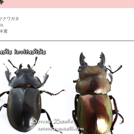
等
ヤクワガタ
is
ギ産