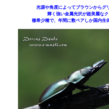
光源や角度によってブラウンからグ
輝く強い金属光沢が超美麗なク
檄希少種で、年間に数ペアしか国内生