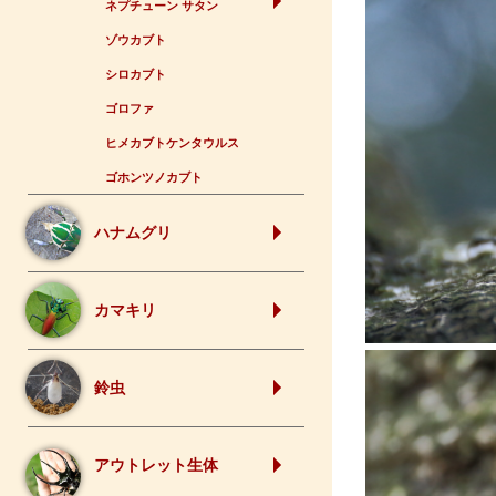
ネプチューン サタン
ゾウカブト
シロカブト
ゴロファ
ヒメカブトケンタウルス
ゴホンツノカブト
ハナムグリ
カマキリ
鈴虫
アウトレット生体