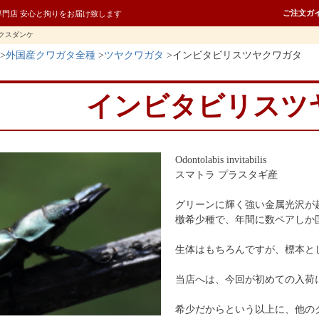
ご注文ガ
専門店 安心と拘りをお届け致します
クスダンケ
外国産クワガタ全種
ツヤクワガタ
インビタビリスツヤクワガタ
インビタビリスツ
Odontolabis invitabilis
スマトラ プラスタギ産
グリーンに輝く強い金属光沢が
檄希少種で、年間に数ペアしか
生体はもちろんですが、標本と
当店へは、今回が初めての入荷
希少だからという以上に、他の