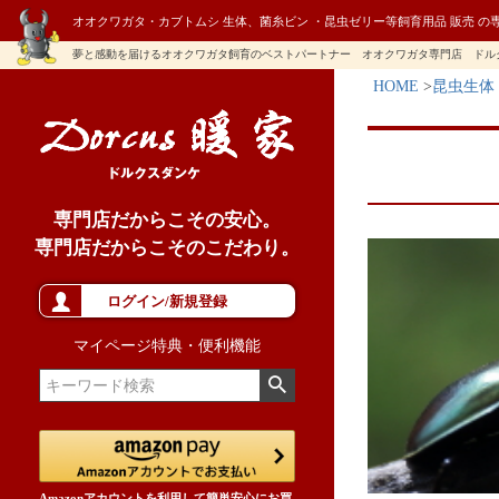
オオクワガタ・カブトムシ 生体、菌糸ビン ・昆虫ゼリー等飼育用品 販売 の
夢と感動を届けるオオクワガタ飼育のベストパートナー オオクワガタ専門店 ドル
HOME
昆虫生体
専門店だからこその安心。
専門店だからこそのこだわり。
ログイン/新規登録
マイページ特典・便利機能
Amazonアカウントを利用して簡単安心にお買