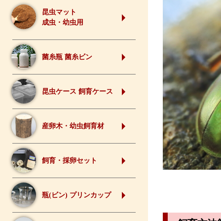
昆虫マット
成虫・幼虫用
菌糸瓶 菌糸ビン
昆虫ケース 飼育ケース
産卵木・幼虫飼育材
飼育・採卵セット
瓶(ビン) プリンカップ