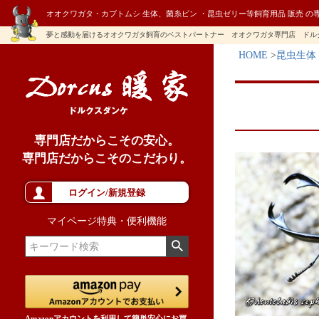
オオクワガタ・カブトムシ 生体、菌糸ビン ・昆虫ゼリー等飼育用品 販売 の
夢と感動を届けるオオクワガタ飼育のベストパートナー オオクワガタ専門店 ドル
HOME
昆虫生体
専門店だからこその安心。
専門店だからこそのこだわり。
ログイン/新規登録
マイページ特典・便利機能
Amazonアカウントを利用して簡単安心にお買