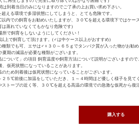
すぐに再生しますので完全に取り除くのはかなり困難です)
間は到着当日のみになりますのでご了承の上お買い求め下さい。
を超える環境で多湿状態にしてしまうと、とても危険です。
℃以内での飼育をお勧めいたしますが、３０℃を超える環境下ではケース
育は蒸れていなくてもかなり危険です)
場所で飼育をしないようにしてください！
ス以上で飼育して頂けます。(♂は中ケース以上がおすすめ)
の種類でも可、エサは♂♀３０～６５ｇでタンパク質が入った物がお勧
や夏期の減温が必要な種類がございます。
品について」の項目 飼育温度や飼育方法について説明がございますので
後、仮死状態になっていることがあります。
温のため到着後は仮死状態になっていることがございます。
～２５℃前後に加温をしていただき、１～４時間ほど優しく様子を見て
やストーブの近く等、３０℃を超える高温の環境での急激な仮死から復
購入する