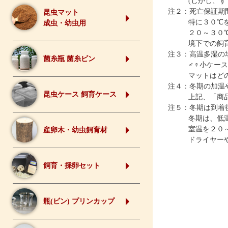
(しかし、
注２：死亡保証期
昆虫マット
特に３０℃
成虫・幼虫用
２０～３０
境下での飼
注３：高温多湿の
菌糸瓶 菌糸ビン
♂♀小ケー
マットはど
注４：冬期の加温
昆虫ケース 飼育ケース
上記、「商
注５：冬期は到着
冬期は、低
室温を２０
産卵木・幼虫飼育材
ドライヤー
飼育・採卵セット
瓶(ビン) プリンカップ