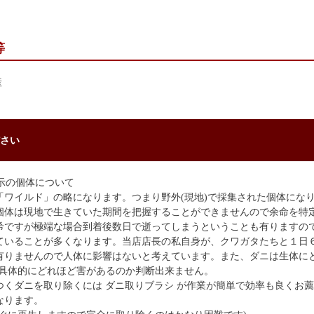
等
産
さい
示の個体について
「ワイルド」の略になります。つまり野外(現地)で採集された個体にな
個体は現地で生きていた期間を把握することができませんので余命を特
希ですが極端な場合到着後数日で逝ってしまうということも有りますの
ていることが多くなります。当店店長の私自身が、クワガタたちと１日
有りませんので人体に影響はないと考えています。また、ダニは生体に
、具体的にどれほど害があるのか判断出来ません。
つくダニを取り除くには ダニ取りブラシ が作業が簡単で効率も良くお
なります。