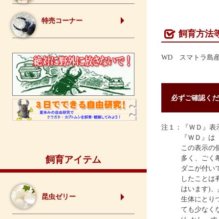
特売コーナー
飼育方法
WD スマトラ島
必ずご確認くだ
注１：『ＷＤ』表
『ＷＤ』は
この表示の
飼育アイテム
多く、ごく
ダニが付い
したことは
はいます)
昆虫ゼリー
生体にとり
ても少なく