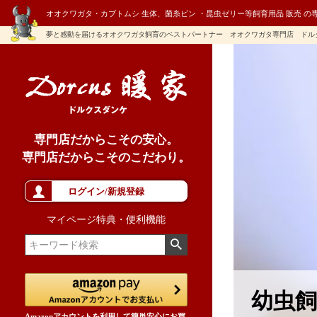
オオクワガタ・カブトムシ 生体、菌糸ビン ・昆虫ゼリー等飼育用品 販売 の
夢と感動を届けるオオクワガタ飼育のベストパートナー オオクワガタ専門店 ドル
専門店だからこその安心。
専門店だからこそのこだわり。
ログイン/新規登録
マイページ特典・便利機能
幼虫飼
Amazonアカウントを利用して簡単安心にお買