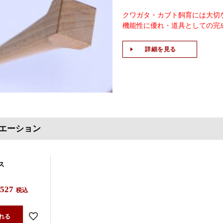
クワガタ・カブト飼育には大切
機能性に優れ・道具としての完
詳細を見る
エーション
ス
,527
税込
れる