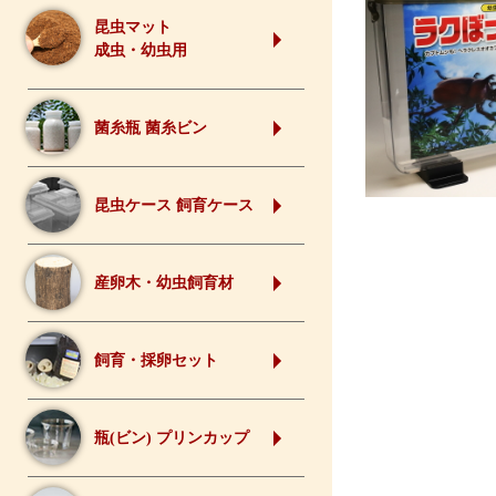
昆虫マット
成虫・幼虫用
菌糸瓶 菌糸ビン
昆虫ケース 飼育ケース
産卵木・幼虫飼育材
飼育・採卵セット
瓶(ビン) プリンカップ