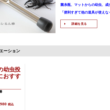
菌糸瓶、マットからの幼虫、成
「便利すぎて他の道具が使えな
詳細を見る
エーション
の幼虫投
におすす
棒
,980
税込