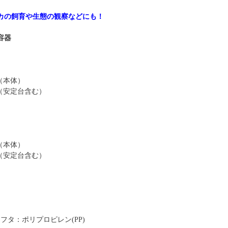
カの飼育や生態の観察などにも！
容器
m（本体）
mm（安定台含む）
m（本体）
mm（安定台含む）
フタ：ポリプロピレン(PP)