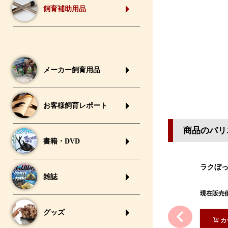
飼育補助用品
メーカー飼育用品
お客様飼育レポート
商品のバリ
書籍・DVD
ラクぼ
雑誌
現在販売
グッズ
カ