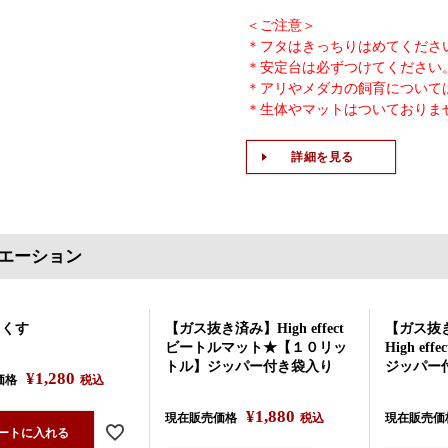
＜ご注意＞
＊フタはきっちりはめてくださ
＊安定台は必ずつけてください
＊アリやメダカの飼育について
＊生体やマットはついておりま
詳細を見る
エーション
っくす
【ガス抜き済み】High effect
【ガス抜
ビートルマット★【１０リッ
High e
トル】ジッパー付き袋入り
ジッパー
¥
1,280
価格
税込
¥
1,880
現在販売価格
税込
現在販売価
ートに入れる