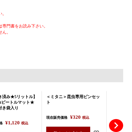
い。
。
は専門書をお読み下さい。
せん。
き済み★5リットル】
＜ミタニ＞昆虫専用ピンセッ
ffectビートルマット★
ト
付き袋入り
¥
320
現在販売価格
税込
¥
1,120
格
税込