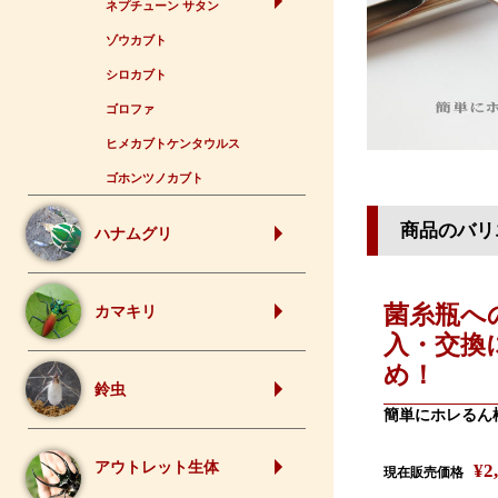
ネプチューン サタン
ゾウカブト
シロカブト
ゴロファ
ヒメカブトケンタウルス
ゴホンツノカブト
商品のバリ
ハナムグリ
菌糸瓶へ
カマキリ
入・交換
め！
鈴虫
簡単にホレるん
アウトレット生体
¥
2
現在販売価格