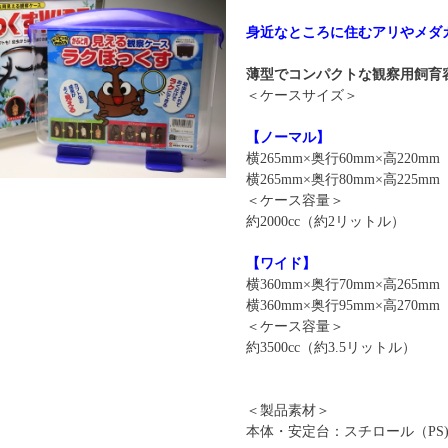
身近なところに住むアリやメダ
薄型でコンパクトな観察用飼育
＜ケースサイズ＞
【ノーマル】
横265mm×奥行60mm×高220m
横265mm×奥行80mm×高225
＜ケース容量＞
約2000cc（約2リットル）
【ワイド】
横360mm×奥行70mm×高265m
横360mm×奥行95mm×高270
＜ケース容量＞
約3500cc（約3.5リットル）
＜製品素材＞
本体・安定台：スチロール（PS)