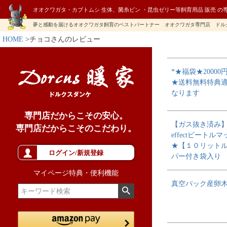
オオクワガタ・カブトムシ 生体、菌糸ビン ・昆虫ゼリー等飼育用品 販売 の
夢と感動を届けるオオクワガタ飼育のベストパートナー オオクワガタ専門店 ドル
HOME
チョコさんのレビュー
*★福袋★20000
★送料無料特典
なります
専門店だからこその安心。
【ガス抜き済み】H
専門店だからこそのこだわり。
effectビートルマ
★【１０リット
ログイン/新規登録
パー付き袋入り
マイページ特典・便利機能
真空パック産卵