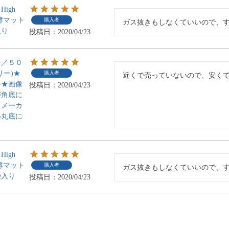
igh
発酵マット
購入者
ガス抜きもしなくていいので、
入り
投稿日
2020/04/23
ー／５０
リー)★
購入者
近くで売っていないので、安く
外★画像
投稿日
2020/04/23
が角底に
、メーカ
い丸底に
igh
発酵マット
購入者
ガス抜きもしなくていいので、
袋入り
投稿日
2020/04/23