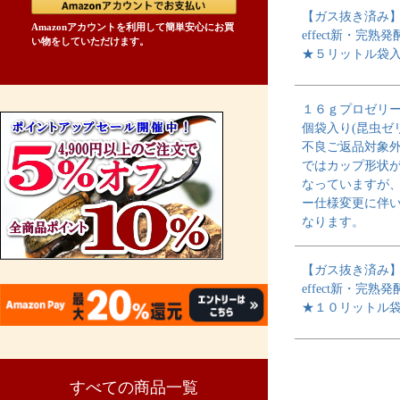
【ガス抜き済み】H
Amazonアカウントを利用して簡単安心にお買
effect新・完熟
い物をしていただけます。
★５リットル袋
１６ｇプロゼリ
個袋入り(昆虫ゼ
不良ご返品対象
ではカップ形状
なっていますが
ー仕様変更に伴
なります。
【ガス抜き済み】H
effect新・完熟
★１０リットル
すべての商品一覧