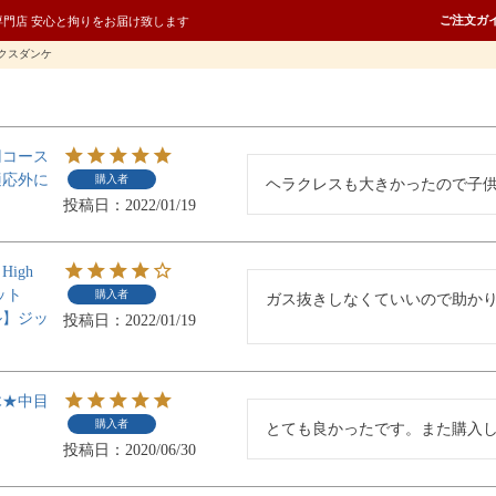
ご注文ガ
専門店 安心と拘りをお届け致します
クスダンケ
円コース
適応外に
購入者
ヘラクレスも大きかったので子
投稿日
2022/01/19
igh
ット
購入者
ガス抜きしなくていいので助か
ル】ジッ
投稿日
2022/01/19
木★中目
購入者
とても良かったです。また購入
投稿日
2020/06/30