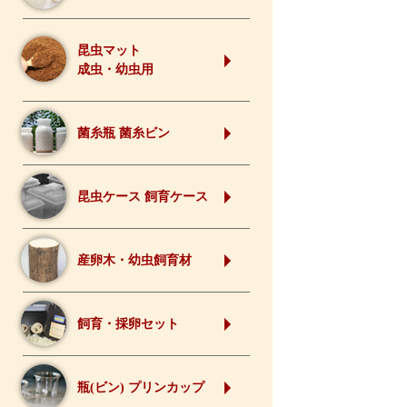
昆虫マット
成虫・幼虫用
菌糸瓶 菌糸ビン
昆虫ケース 飼育ケース
産卵木・幼虫飼育材
飼育・採卵セット
瓶(ビン) プリンカップ