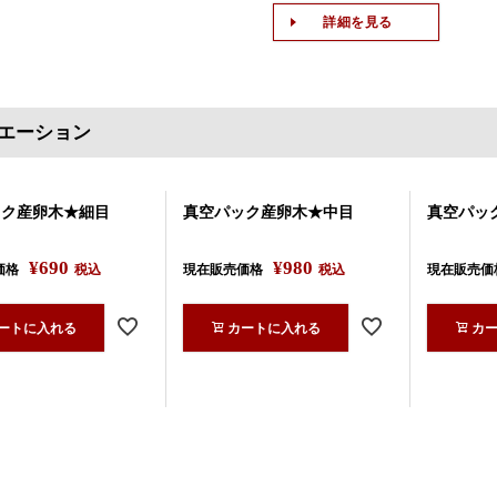
詳細を見る
エーション
ック産卵木★細目
真空パック産卵木★中目
真空パッ
¥
690
¥
980
価格
税込
現在販売価格
税込
現在販売価
ートに入れる
カートに入れる
カ