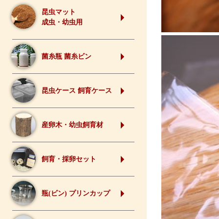
昆虫マット
成虫・幼虫用
菌糸瓶 菌糸ビン
昆虫ケース 飼育ケース
産卵木・幼虫飼育材
飼育・採卵セット
瓶(ビン) プリンカップ