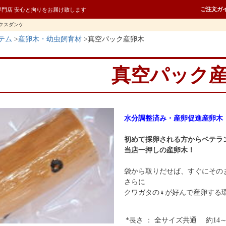
ご注文ガ
専門店 安心と拘りをお届け致します
クスダンケ
テム
産卵木・幼虫飼育材
真空パック産卵木
真空パック
水分調整済み・産卵促進産卵木
初めて採卵される方からベテラ
当店一押しの産卵木！
袋から取りだせば、すぐにその
さらに
クワガタの♀が好んで産卵する
*長さ
：
全サイズ共通
約14～