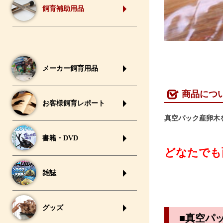
飼育補助用品
メーカー飼育用品
商品につ
お客様飼育レポート
真空パック産卵木
書籍・DVD
どなたでも
雑誌
グッズ
■真空パ