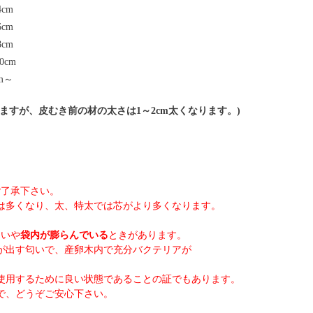
cm
cm
cm
0cm
m～
ますが、皮むき前の材の太さは1～2cm太くなります。)
ご了承下さい。
は多くなり、太、特太では芯がより多くなります。
匂いや
袋内が膨らんでいる
ときがあります。
が出す匂いで、産卵木内で充分バクテリアが
。
使用するために良い状態であることの証でもあります。
で、どうぞご安心下さい。