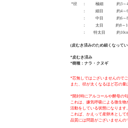
*径
：
極細
約3～4
：
細目
約4～6
：
中目
約6～8
：
太目
約8～1
：
特太目
約10c
(皮むき済みのため細くなってい
*皮むき済み
*樹種：ナラ・クヌギ
*芯無しではございませんので
また、径が太くなるほど芯の量
*開封時にアルコールや酵母の
これは、嫌気呼吸による微生物
活動をしている状態になります
これば、かえって産卵木として
品質には問題がございませんの