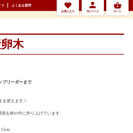
イド
よくある質問
お気に入り
Myページ
カート
産卵木
ンブリーダーまで
まま使えます！
環境を材の中に作り上げています。
15cm