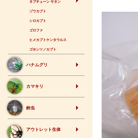
ネプチューン サタン
ゾウカブト
シロカブト
ゴロファ
ヒメカブトケンタウルス
ゴホンツノカブト
ハナムグリ
カマキリ
鈴虫
アウトレット生体