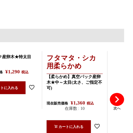
フタマタ・シカ
フタ
ク産卵木★特太目
用柔らかめ
用柔ら
¥
1,290
格
税込
【柔らかめ】真空パック産卵
【柔らかめ
木★中～太目(太さ、ご指定不
木★細目
可)
ートに入れる
現在販売価
¥
1,360
現在販売価格
税込
在庫数
10
次へ
カー
カートに入れる