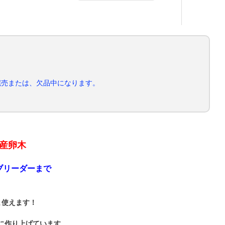
完売または、欠品中になります。
産卵木
ブリーダーまで
！
ま使えます！
に作り上げています。