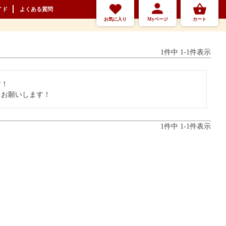
イド
よくある質問
お気に入り
Myページ
カート
1
件中
1
-
1
件表示
！

くお願いします！
1
件中
1
-
1
件表示