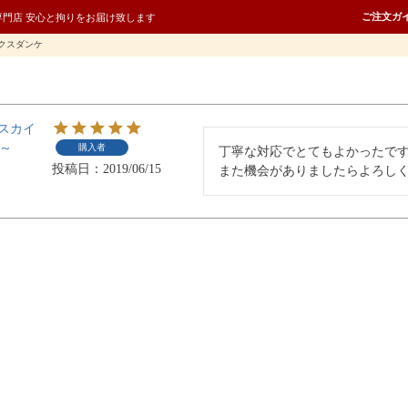
ご注文ガ
専門店 安心と拘りをお届け致します
クスダンケ
スカイ
0～
購入者
丁寧な対応でとてもよかったです
投稿日
2019/06/15
また機会がありましたらよろし