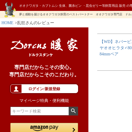
オオクワガタ・カブトムシ 生体、菌糸ビン ・昆虫ゼリー等飼育用品 販売 の
夢と感動を届けるオオクワガタ飼育のベストパートナー オオクワガタ専門店 ドル
HOME
乱狂さんのレビュー
【WD】ネバービ
ヤオオヒラタ♂8
84mmペア
専門店だからこその安心。
専門店だからこそのこだわり。
ログイン/新規登録
マイページ特典・便利機能