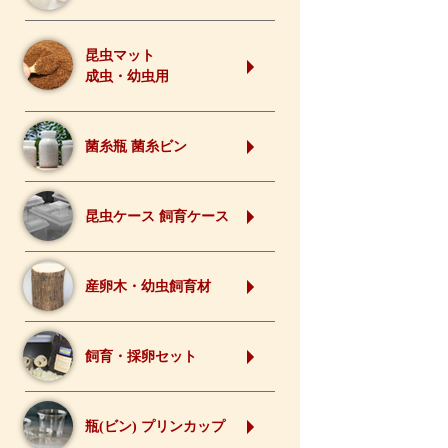
昆虫マット
成虫・幼虫用
菌糸瓶 菌糸ビン
昆虫ケース 飼育ケース
産卵木・幼虫飼育材
飼育・採卵セット
瓶(ビン) プリンカップ