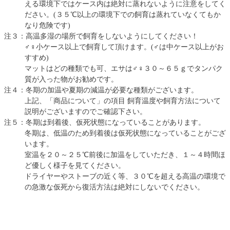
える環境下ではケース内は絶対に蒸れないように注意をしてく
ださい。(３５℃以上の環境下での飼育は蒸れていなくてもか
なり危険です)
注３：高温多湿の場所で飼育をしないようにしてください！
♂♀小ケース以上で飼育して頂けます。(♂は中ケース以上がお
すすめ)
マットはどの種類でも可、エサは♂♀３０～６５ｇでタンパク
質が入った物がお勧めです。
注４：冬期の加温や夏期の減温が必要な種類がございます。
上記、「商品について」の項目 飼育温度や飼育方法について
説明がございますのでご確認下さい。
注５：冬期は到着後、仮死状態になっていることがあります。
冬期は、低温のため到着後は仮死状態になっていることがござ
います。
室温を２０～２５℃前後に加温をしていただき、１～４時間ほ
ど優しく様子を見てください。
ドライヤーやストーブの近く等、３０℃を超える高温の環境で
の急激な仮死から復活方法は絶対にしないでください。