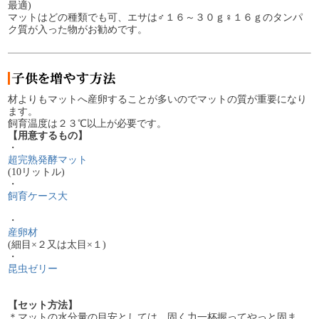
最適)
マットはどの種類でも可、エサは♂１６～３０ｇ♀１６ｇのタンパ
ク質が入った物がお勧めです。
材よりもマットへ産卵することが多いのでマットの質が重要になり
ます。
飼育温度は２３℃以上が必要です。
【用意するもの】
・
超完熟発酵マット
(10リットル)
・
飼育ケース大
・
産卵材
(細目×２又は太目×１)
・
昆虫ゼリー
【セット方法】
＊マットの水分量の目安としては、固く力一杯握ってやっと固ま