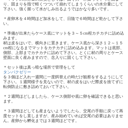
り、固まりを指で軽くつついて崩れてしまうくらいの水分量にして
下さい。強く握って水がしみ出るようではかなり多いです。
＊産卵木を４時間ほど加水をして、日陰で６時間ほど乾かして下さ
い。
＊準備が出来たらケース底にマットを３～５cm程カチカチに詰め込
みます。
材は皮をはいで、横向きに置きます。ケース底から深さ１２～１５
cm程になるまでマットをカチカチに詰め込みます。マットは底部、
側部、上部までカチカチに詰めて下さい。とくに材の周りとケース
壁面に良く産みますので、念入りに固くして下さい。
＊セット後は真っ暗な場所で管理をして
タンパクゼリー
を３個ほど入れ一週間に一度餌替えの時だけ観察をするようにして
下さい。１週間様子を見ないので、材の皮をはいだ際皮を捨てずに
転倒防止に敷き詰めておいて下さい。
＊２週間ほどしましたら、ケース側部や底に卵を確認できると思い
ます。
＊３週間ほどしても産まないようでしたら、交尾の手順に戻って再
度セットをし直しますが、産み始めていれば交尾の必要はありませ
ん。産卵から孵化までは３週間ほどです。