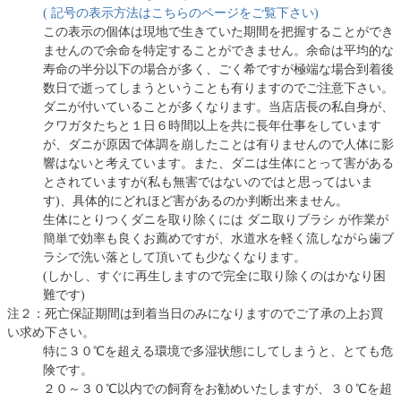
( 記号の表示方法はこちらのページをご覧下さい)
この表示の個体は現地で生きていた期間を把握することができ
ませんので余命を特定することができません。余命は平均的な
寿命の半分以下の場合が多く、ごく希ですが極端な場合到着後
数日で逝ってしまうということも有りますのでご注意下さい。
ダニが付いていることが多くなります。当店店長の私自身が、
クワガタたちと１日６時間以上を共に長年仕事をしています
が、ダニが原因で体調を崩したことは有りませんので人体に影
響はないと考えています。また、ダニは生体にとって害がある
とされていますが(私も無害ではないのではと思ってはいま
す)、具体的にどれほど害があるのか判断出来ません。
生体にとりつくダニを取り除くには ダニ取りブラシ が作業が
簡単で効率も良くお薦めですが、水道水を軽く流しながら歯ブ
ラシで洗い落として頂いても少なくなります。
(しかし、すぐに再生しますので完全に取り除くのはかなり困
難です)
注２：死亡保証期間は到着当日のみになりますのでご了承の上お買
い求め下さい。
特に３０℃を超える環境で多湿状態にしてしまうと、とても危
険です。
２０～３０℃以内での飼育をお勧めいたしますが、３０℃を超