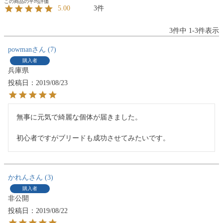
3
5.00
3
件中
1
-
3
件表示
powman
7
購入者
兵庫県
投稿日
2019/08/23
無事に元気で綺麗な個体が届きました。

初心者ですがブリードも成功させてみたいです。
かれん
3
購入者
非公開
投稿日
2019/08/22