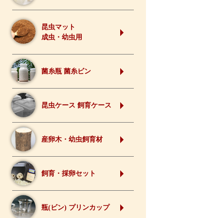
昆虫マット
成虫・幼虫用
菌糸瓶 菌糸ビン
昆虫ケース 飼育ケース
産卵木・幼虫飼育材
飼育・採卵セット
瓶(ビン) プリンカップ