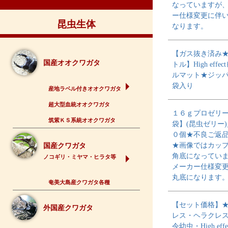
なっていますが
ー仕様変更に伴
昆虫生体
なります。
【ガス抜き済み★
国産オオクワガタ
トル】High effe
ルマット★ジッ
袋入り
産地ラベル付きオオクワガタ
超大型血統オオクワガタ
１６ｇプロゼリ
筑紫ＫＳ系統オオクワガタ
袋】(昆虫ゼリー
０個★不良ご返
★画像ではカッ
国産クワガタ
角底になってい
ノコギリ・ミヤマ・ヒラタ等
メーカー仕様変
丸底になります
奄美大島産クワガタ各種
【セット価格】
外国産クワガタ
レス・ヘラクレ
令幼虫・High eff