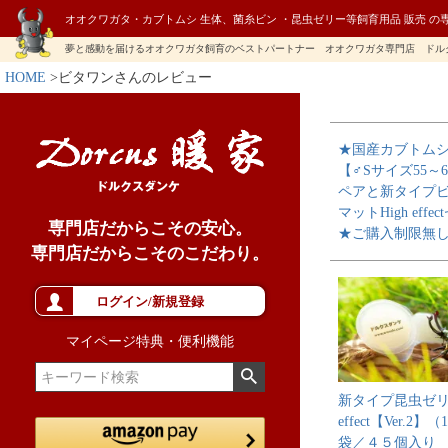
オオクワガタ・カブトムシ 生体、菌糸ビン ・昆虫ゼリー等飼育用品 販売 の
夢と感動を届けるオオクワガタ飼育のベストパートナー オオクワガタ専門店 ドル
HOME
ビタワンさんのレビュー
★国産カブトム
【♂Sサイズ55～6
ペアと新タイプ
マットHigh effe
専門店だからこその安心。
★ご購入制限無
専門店だからこそのこだわり。
ログイン/新規登録
マイページ特典・便利機能
新タイプ昆虫ゼリー
effect【Ver.2】
袋／４５個入り