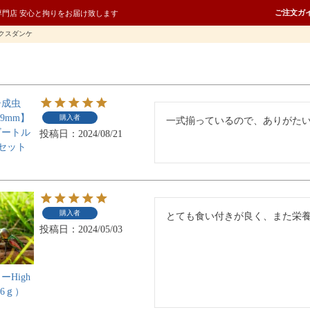
ご注文ガ
専門店 安心と拘りをお届け致します
クスダンケ
シ成虫
9mm】
購入者
一式揃っているので、ありがた
ビートル
投稿日
2024/08/21
ctセット
し
購入者
とても食い付きが良く、また栄
投稿日
2024/05/03
High
（16ｇ）