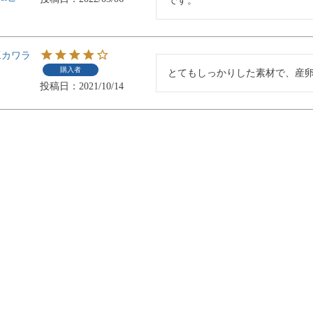
です。
ト
工カワラ
購入者
とてもしっかりした素材で、産
投稿日
2021/10/14