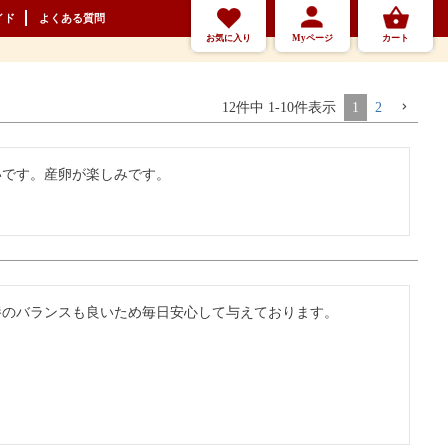
イド
よくある質問
お気に入り
Myページ
カート
12
件中
1
-
10
件表示
1
2
いです。産卵が楽しみです。
養のバランスも良いため毎日安心して与えております。