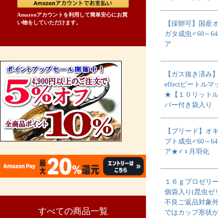
Amazonアカウントを利用して簡単安心にお買
い物をしていただけます。
【採卵可】国産
ガタ成虫♂60～6
ア
【ガス抜き済み】H
effectビートルマ
★【１０リット
パー付き袋入り
【ブリード】オ
ブト成虫♂60～6
ア★♂♀月羽化
１６ｇプロゼリ
個袋入り(昆虫ゼ
不良ご返品対象
すべての商品一覧
ではカップ形状