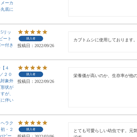
、メーカ
い丸底に
5リッ
ctビート
購入者
カブトムシに使用しております
パー付き
投稿日
2022/09/26
ー【４
)／２０
購入者
栄養価が高いのか、生存率が他
品対象外
投稿日
2022/09/26
プ形状が
ますが、
更に伴い
。
★ヘラク
ス初・２
購入者
とても可愛らしい幼虫です。元
ectビー
投稿日
2022/03/06