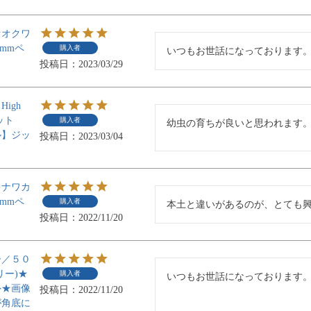
オオクワ
4mmペ
購入者
いつもお世話になっております
投稿日
2023/03/29
igh
ット
購入者
幼虫の育ちが良いと思われます
ル】ジッ
投稿日
2023/03/04
キナワカ
4mmペ
購入者
本土と違いがあるのが、とても
投稿日
2022/11/20
ー／５０
リー)★
購入者
いつもお世話になっております
外★画像
投稿日
2022/11/20
が角底に