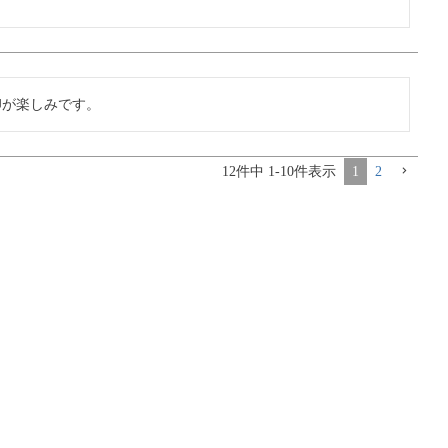
卵が楽しみです。
12
件中
1
-
10
件表示
1
2