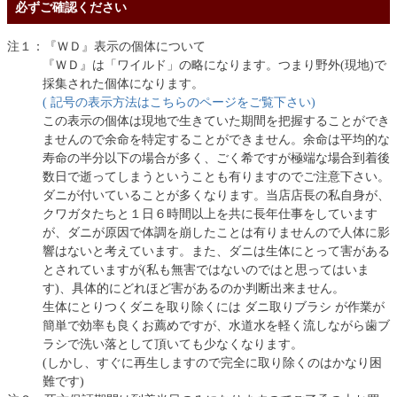
必ずご確認ください
注１：『ＷＤ』表示の個体について
『ＷＤ』は「ワイルド」の略になります。つまり野外(現地)で
採集された個体になります。
( 記号の表示方法はこちらのページをご覧下さい)
この表示の個体は現地で生きていた期間を把握することができ
ませんので余命を特定することができません。余命は平均的な
寿命の半分以下の場合が多く、ごく希ですが極端な場合到着後
数日で逝ってしまうということも有りますのでご注意下さい。
ダニが付いていることが多くなります。当店店長の私自身が、
クワガタたちと１日６時間以上を共に長年仕事をしています
が、ダニが原因で体調を崩したことは有りませんので人体に影
響はないと考えています。また、ダニは生体にとって害がある
とされていますが(私も無害ではないのではと思ってはいま
す)、具体的にどれほど害があるのか判断出来ません。
生体にとりつくダニを取り除くには ダニ取りブラシ が作業が
簡単で効率も良くお薦めですが、水道水を軽く流しながら歯ブ
ラシで洗い落として頂いても少なくなります。
(しかし、すぐに再生しますので完全に取り除くのはかなり困
難です)