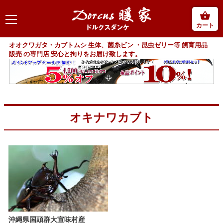
カート
オオクワガタ・カブトムシ 生体、菌糸ビン ・昆虫ゼリー等 飼育用品
販売 の専門店 安心と拘りをお届け致します。
オキナワカブト
沖縄県国頭群大宣味村産