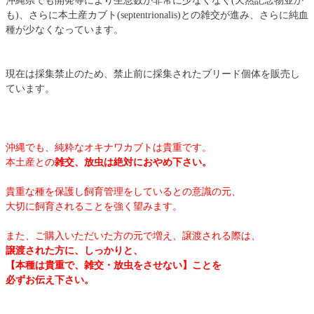
沖縄県でも開発等により生息数が非常に少なくなく(天然記念物並か
も)、さらに本土産カブト(septentrionalis)との雑交が進み、さらに純血
種が少なくなっています。
現在は採集禁止のため、禁止前に採集されたブリード個体を販売し
ています。
沖縄でも、純粋なオキナワカブトは貴重です。
本土産との
雑交、放虫は絶対におやめ下さい。
貴重な種を保護し飼育管理をしているとの意識の元、
大切に飼育されることを強く望みます。
また、ご購入いただいた方の元で増え、譲渡される際は、
譲渡された方に、しっかりと、
【本種は貴重で、雑交・放虫をさせない】ことを
必ずお伝え下さい。