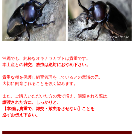
沖縄でも、純粋なオキナワカブトは貴重です。
本土産との
雑交、放虫は絶対におやめ下さい。
貴重な種を保護し飼育管理をしているとの意識の元、
大切に飼育されることを強く望みます。
また、ご購入いただいた方の元で増え、譲渡される際は、
譲渡された方に、しっかりと、
【本種は貴重で、雑交・放虫をさせない】ことを
必ずお伝え下さい。