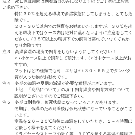
注２：死亡保証期間は到着当日のみになりますのでご了承の上お買
い求め下さい。
特に３０℃を超える環境で多湿状態にしてしまうと、とても危
険です。
２０～３０℃以内での飼育をお勧めいたしますが、３０℃を超
える環境下ではケース内は絶対に蒸れないように注意をしてく
ださい。(３５℃以上の環境下での飼育は蒸れていなくてもか
なり危険です)
注３：高温多湿の場所で飼育をしないようにしてください！
♂♀小ケース以上で飼育して頂けます。(♂は中ケース以上がお
すすめ)
マットはどの種類でも可、エサは♂♀３０～６５ｇでタンパク
質が入った物がお勧めです。
注４：冬期の加温や夏期の減温が必要な種類がございます。
上記、「商品について」の項目 飼育温度や飼育方法について
説明がございますのでご確認下さい。
注５：冬期は到着後、仮死状態になっていることがあります。
冬期は、低温のため到着後は仮死状態になっていることがござ
います。
室温を２０～２５℃前後に加温をしていただき、１～４時間ほ
ど優しく様子を見てください。
ドライヤーやストーブの近く等、３０℃を超える高温の環境で