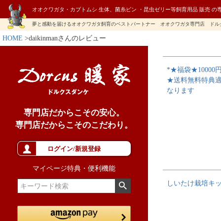
オオクワガタ・カブトムシ 生体、菌糸ビン ・昆虫ゼリー等飼育用品 販売 の
夢と感動を届けるオオクワガタ飼育のベストパートナー オオクワガタ専門店 ドル
HOME
daikinmanさんのレビュー
*★福袋★10000
★送料無料特典
なります
専門店だからこその安心。
専門店だからこそのこだわり。
ログイン/新規登録
マイページ特典・便利機能
しいたけ栽培キッ