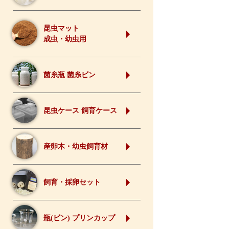
昆虫マット
成虫・幼虫用
菌糸瓶 菌糸ビン
昆虫ケース 飼育ケース
産卵木・幼虫飼育材
飼育・採卵セット
瓶(ビン) プリンカップ