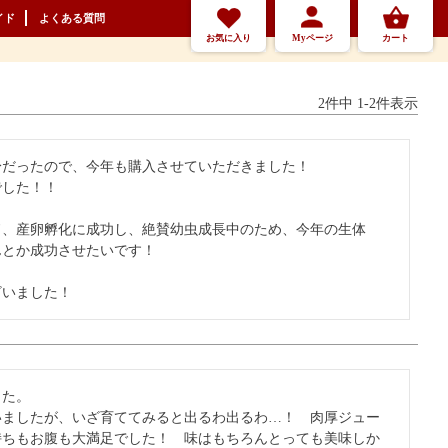
イド
よくある質問
お気に入り
Myページ
カート
2
件中
1
-
2
件表示
だったので、今年も購入させていただきました！

した！！

ド、産卵孵化に成功し、絶賛幼虫成長中のため、今年の生体
とか成功させたいです！

ざいました！
た。

いましたが、いざ育ててみると出るわ出るわ…！　肉厚ジュー
持ちもお腹も大満足でした！　味はもちろんとっても美味しか