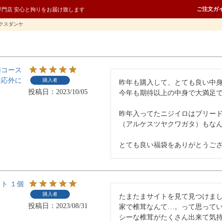
ご注文ガ
専門店 安心と拘りをお届け致します
クスダンケ
円コース
適応外に
購入者
昨年も購入して、とても良い中身
投稿日
2023/10/05
今年も期待以上の中身で大満足で
昨年入ってたニジイロはブリー
（アルケスツヤクワガタ）もなん
とても良い福袋をありがとうご
ト １個
購入者
たまたまサイトを見て見つけまし
投稿日
2023/08/31
家で椎茸なんて…。って思って
シーな椎茸がたくさん出来て気