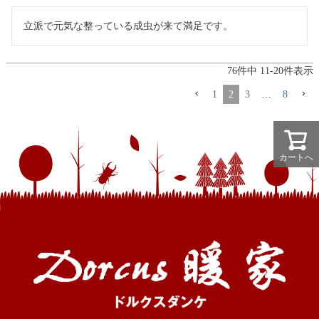
立派で元気な整っている成虫が来て満足です。
76
件中
11
-
20
件表示
1
2
3
…
8
カートへ