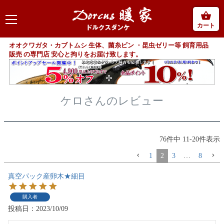
カート
オオクワガタ・カブトムシ 生体、菌糸ビン ・昆虫ゼリー等 飼育用品
販売 の専門店 安心と拘りをお届け致します。
ケロさんのレビュー
76
件中
11
-
20
件表示
1
2
3
…
8
真空パック産卵木★細目
購入者
投稿日
2023/10/09