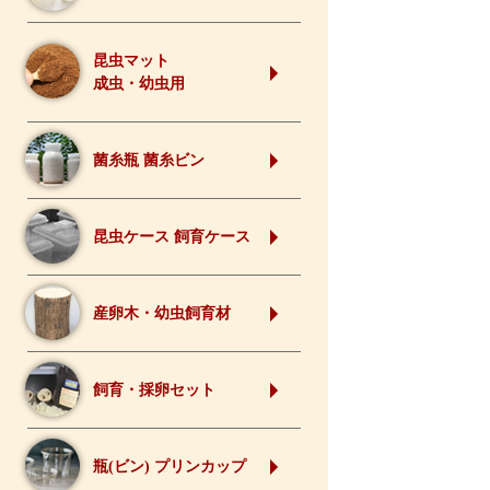
昆虫マット
成虫・幼虫用
菌糸瓶 菌糸ビン
昆虫ケース 飼育ケース
産卵木・幼虫飼育材
飼育・採卵セット
瓶(ビン) プリンカップ