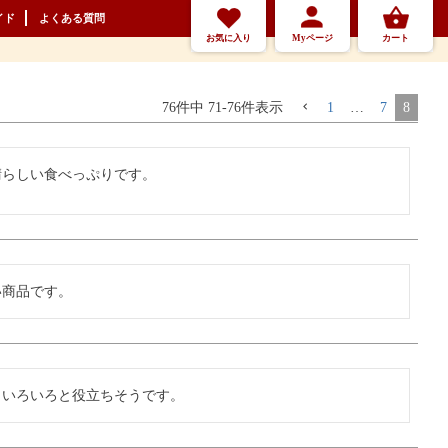
イド
よくある質問
お気に入り
Myページ
カート
76
件中
71
-
76
件表示
1
…
7
8
晴らしい食べっぷりです。
い商品です。
らいろいろと役立ちそうです。