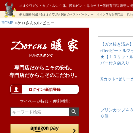
オオクワガタ・カブトムシ 生体、菌糸ビン ・昆虫ゼリー等飼育用品 販売 の
夢と感動を届けるオオクワガタ飼育のベストパートナー オオクワガタ専門店 ドル
HOME
ケロさんのレビュー
【ガス抜き済み】H
effectビートルマ
★【１０リット
パー付き袋入り
専門店だからこその安心。
専門店だからこそのこだわり。
Xカット*ゼリー
ログイン/新規登録
マイページ特典・便利機能
プリンカップ４
０個