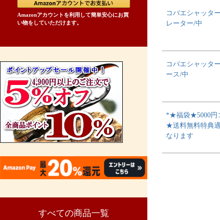
コバエシャッタ
Amazonアカウントを利用して簡単安心にお買
レーター/中
い物をしていただけます。
コバエシャッタ
ース/中
*★福袋★5000
★送料無料特典
なります
すべての商品一覧