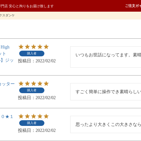
ご注文ガ
専門店 安心と拘りをお届け致します
クスダンケ
igh
ット
購入者
いつもお世話になってます。素
ル】ジッ
投稿日
2022/02/02
カッター
購入者
すごく簡単に操作でき素晴らし
投稿日
2022/02/02
３０★１
購入者
思ったより大きくこの大きさな
投稿日
2022/02/02