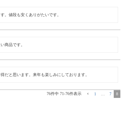
ます。値段も安くありがたいです。
良い商品です。
お得だと思います。来年も楽しみにしております。
76
件中
71
-
76
件表示
1
…
7
8