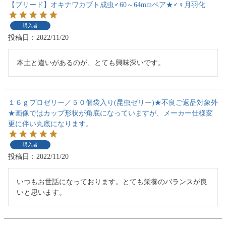
【ブリード】オキナワカブト成虫♂60～64mmペア★♂♀月羽化
購入者
投稿日
2022/11/20
本土と違いがあるのが、とても興味深いです。
１６ｇプロゼリー／５０個袋入り(昆虫ゼリー)★不良ご返品対象外
★画像ではカップ形状が角底になっていますが、メーカー仕様変
更に伴い丸底になります。
購入者
投稿日
2022/11/20
いつもお世話になっております。とても栄養のバランスが良
いと思います。