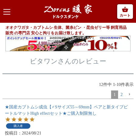
カート
オオクワガタ・カブトムシ 生体、菌糸ビン ・昆虫ゼリー等 飼育用品
販売 の専門店 安心と拘りをお届け致します。
ビタワンさんのレビュー
12
件中
1
-
10
件表示
1
2
★国産カブトムシ成虫【♂Sサイズ55～69mm】ペアと新タイプビ
ートルマットHigh effectセット★ご購入制限無し
購入者
投稿日
2024/08/21