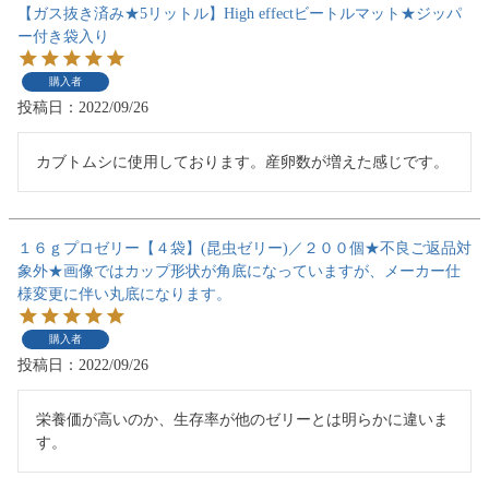
【ガス抜き済み★5リットル】High effectビートルマット★ジッパ
ー付き袋入り
購入者
投稿日
2022/09/26
カブトムシに使用しております。産卵数が増えた感じです。
１６ｇプロゼリー【４袋】(昆虫ゼリー)／２００個★不良ご返品対
象外★画像ではカップ形状が角底になっていますが、メーカー仕
様変更に伴い丸底になります。
購入者
投稿日
2022/09/26
栄養価が高いのか、生存率が他のゼリーとは明らかに違いま
す。