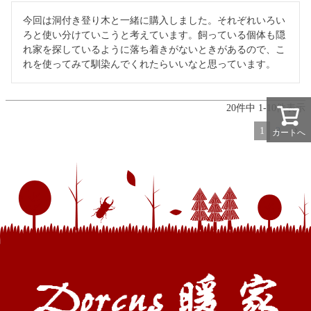
今回は洞付き登り木と一緒に購入しました。それぞれいろい
ろと使い分けていこうと考えています。飼っている個体も隠
れ家を探しているように落ち着きがないときがあるので、こ
れを使ってみて馴染んでくれたらいいなと思っています。
20
件中
1
-
10
件表示
1
2
カートへ