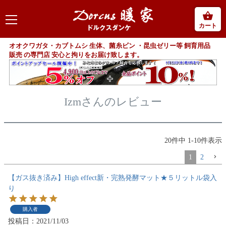
カート
オオクワガタ・カブトムシ 生体、菌糸ビン ・昆虫ゼリー等 飼育用品
販売 の専門店 安心と拘りをお届け致します。
Izmさんのレビュー
20
件中
1
-
10
件表示
1
2
【ガス抜き済み】High effect新・完熟発酵マット★５リットル袋入
り
購入者
投稿日
2021/11/03