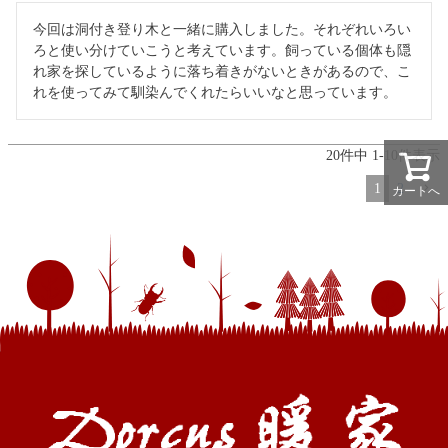
今回は洞付き登り木と一緒に購入しました。それぞれいろい
ろと使い分けていこうと考えています。飼っている個体も隠
れ家を探しているように落ち着きがないときがあるので、こ
れを使ってみて馴染んでくれたらいいなと思っています。
20
件中
1
-
10
件表示
1
2
カートへ