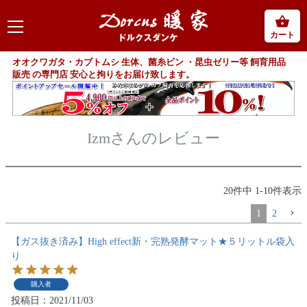
カート
オオクワガタ・カブトムシ 生体、菌糸ビン ・昆虫ゼリー等 飼育用品
販売 の専門店 安心と拘りをお届け致します。
Izmさんのレビュー
20
件中
1
-
10
件表示
1
2
【ガス抜き済み】High effect新・完熟発酵マット★５リットル袋入
り
購入者
投稿日
2021/11/03