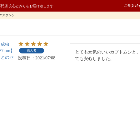
ご注文ガ
専門店 安心と拘りをお届け致します
クスダンケ
シ成虫
77mm】
購入者
とても元気のいいカブトムシと
トとのセ
投稿日
2021/07/08
ても安心しました。