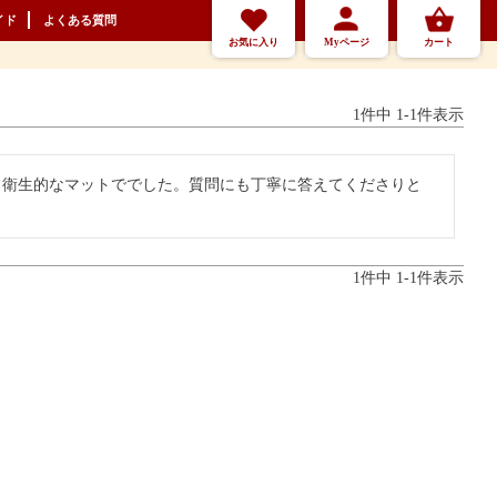
イド
よくある質問
お気に入り
Myページ
カート
1
件中
1
-
1
件表示
、衛生的なマットででした。質問にも丁寧に答えてくださりと
1
件中
1
-
1
件表示