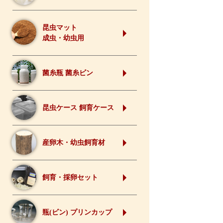
昆虫マット
成虫・幼虫用
菌糸瓶 菌糸ビン
昆虫ケース 飼育ケース
産卵木・幼虫飼育材
飼育・採卵セット
瓶(ビン) プリンカップ