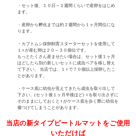
・セット後、１０日～２週間くらいで産卵をはじめ
ます。
・産卵から孵化までは約２週間から１ヶ月間位にな
ります。
・カブトムシ採卵飼育スターターセットを使用して
１♀が産む卵は２０～３０個位です。
もっとたくさん産ませたい場合は、セット後１ヶ月
ほどしたら別の新しいセットに成虫ペアを移し替え
て下さい。 当店では、１♀で７０個以上採卵したこ
とがあります。
・ケース底に幼虫が見えてきたら成虫を取り出して
下さい。(セット後１ヶ月半後ほど) ♀を取り出さずに
そのままにしておくと♀がケース底を歩く際に幼虫を
傷つけてしまうことがあります。
当店の新タイプビートルマットをご使用
いただけば