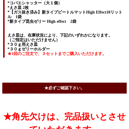
*コバエシャッター（大１個）
*えさ皿 2枚
*【ガス抜き済み】新タイプビートルマットHigh Effect10リット
ル 1袋
*新タイプ昆虫ゼリー High effect 2袋
えさ皿は、在庫状況により、下記のいずれかになります。
（ご指定はいただけません）
*３０ｇ用えさ皿
*３０ｇゼリーホルダー
★1回のご注文で、３セットまでご購入いただけます。
★必ずご確認下さい。
★角先欠けは、完品扱いとさせ