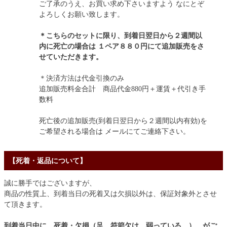
ご了承のうえ、お買い求め下さいますよう なにとぞ
よろしくお願い致します。
＊こちらのセットに限り、到着日翌日から２週間以
内に死亡の場合は １ペア８８０円にて追加販売をさ
せていただきます。
＊決済方法は代金引換のみ
追加販売料金合計 商品代金880円＋運賃＋代引き手
数料
死亡後の追加販売(到着日翌日から２週間以内有効)を
ご希望される場合は メールにてご連絡下さい。
【死着・返品について】
誠に勝手ではございますが、
商品の性質上、到着当日の死着又は欠損以外は、保証対象外とさせ
て頂きます。
到着当日中に、死着・欠損（足、符節欠け、弱っている、）、がご