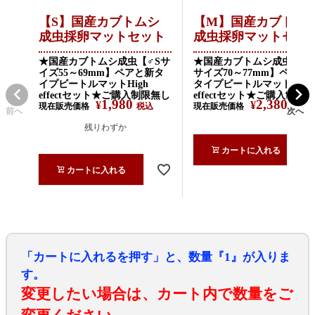
【S】国産カブトムシ
【M】国産カブトム
成虫採卵マットセット
成虫採卵マットセッ
★国産カブトムシ成虫【♂Sサ
★国産カブトムシ成虫【♂
イズ55～69mm】ペアと新タ
サイズ70～77mm】ペアと
イプビートルマットHigh
タイプビートルマットHigh
effectセット★ご購入制限無し
effectセット★ご購入制限
1,980
2,380
¥
¥
現在販売価格
税込
現在販売価格
税込
前へ
次へ
残りわずか
カートに入れる
カートに入れる
「カートに入れるを押す」と、数量『1』が入りま
す。
変更したい場合は、カート内で数量をご