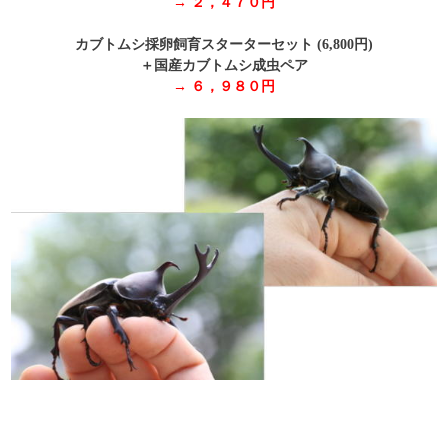
→ ２，４７０円
カブトムシ採卵飼育スターターセット (6,800円
)
＋国産カブトムシ成虫ペア
→ ６，９８０円