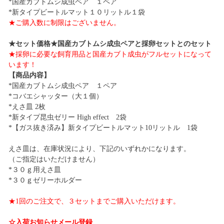
*国産カブトムシ成虫ペア １ペア
*新タイプビートルマット１０リットル１袋
★ご購入数に制限はございません。
★セット価格★国産カブトムシ成虫ペアと採卵セットとのセット
★採卵に必要な飼育用品と国産カブト成虫がフルセットになって
います！
【商品内容】
*国産カブトムシ成虫ペア １ペア
*コバエシャッター（大１個）
*えさ皿 2枚
*新タイプ昆虫ゼリー High effect 2袋
*【ガス抜き済み】新タイプビートルマット10リットル 1袋
えさ皿は、在庫状況により、下記のいずれかになります。
（ご指定はいただけません）
*３０ｇ用えさ皿
*３０ｇゼリーホルダー
★1回のご注文で、３セットまでご購入いただけます。
☆入荷お知らせメール登録