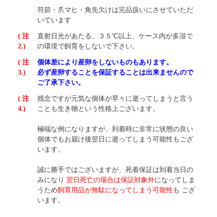
符節・爪マヒ・角先欠けは完品扱いにさせていただ
いています
( 注
直射日光があたる、３５℃以上、ケース内が多湿で
2.)
の環境で飼育をしないで下さい。
( 注
個体差により産卵をしないものもあります。
3.)
必ず産卵することを保証することは出来ませんので
ご了承下さい。
( 注
残念ですが元気な個体が早々に逝ってしまうと言う
4.)
ことも生き物という性格上ございます。
極端な例になりますが、到着時に非常に状態の良い
個体でもお届け後翌日に逝ってしまう可能性もござ
います。
誠に勝手ではございますが、死着保証は到着当日の
みになり
翌日死亡の場合は保証対象外
になってしま
うため
飼育用品が無駄になってしまう可能性
も ござ
います。