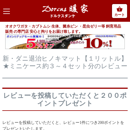
カート
オオクワガタ・カブトムシ 生体、菌糸ビン ・昆虫ゼリー等 飼育用品
販売 の専門店 安心と拘りをお届け致します。
新・ダニ退治ヒノキマット【１リットル】
★ミニケース約３～４セット分のレビュー
レビューを投稿していただくと２００ポ
イントプレゼント
レビューを投稿していただくと、レビュー1件につき200ポイントを
プレゼントいたします。