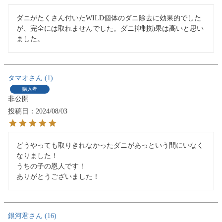
ダニがたくさん付いたWILD個体のダニ除去に効果的でした
が、完全には取れませんでした。ダニ抑制効果は高いと思い
ました。
タマオ
1
購入者
非公開
投稿日
2024/08/03
どうやっても取りきれなかったダニがあっという間にいなく
なりました！

うちの子の恩人です！

ありがとうございました！
銀河君
16