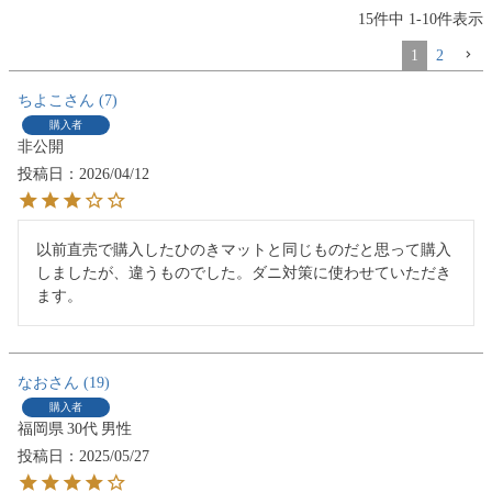
15
件中
1
-
10
件表示
1
2
ちよこ
7
購入者
非公開
投稿日
2026/04/12
以前直売で購入したひのきマットと同じものだと思って購入
しましたが、違うものでした。ダニ対策に使わせていただき
ます。
なお
19
購入者
福岡県
30代
男性
投稿日
2025/05/27