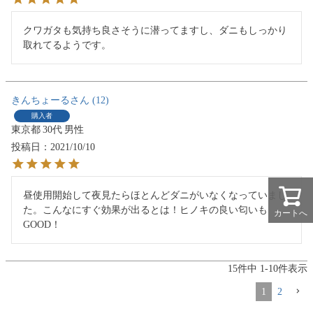
クワガタも気持ち良さそうに潜ってますし、ダニもしっかり
取れてるようです。
きんちょーる
12
購入者
東京都
30代
男性
投稿日
2021/10/10
昼使用開始して夜見たらほとんどダニがいなくなっていまし
た。こんなにすぐ効果が出るとは！ヒノキの良い匂いも
カートへ
15
件中
1
-
10
件表示
1
2