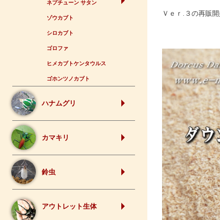
ネプチューン サタン
Ｖｅｒ.３の再販
ゾウカブト
シロカブト
ゴロファ
ヒメカブトケンタウルス
ゴホンツノカブト
ハナムグリ
カマキリ
鈴虫
アウトレット生体