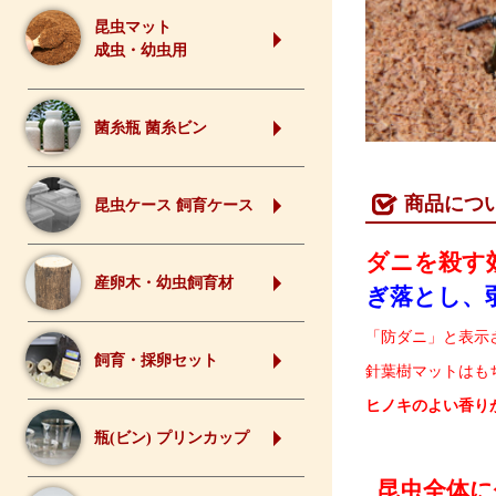
昆虫マット
成虫・幼虫用
菌糸瓶 菌糸ビン
商品につ
昆虫ケース 飼育ケース
ダニを殺す
産卵木・幼虫飼育材
ぎ落とし、
「防ダニ」と表示
飼育・採卵セット
針葉樹マットはも
ヒノキのよい香り
瓶(ビン) プリンカップ
昆虫全体