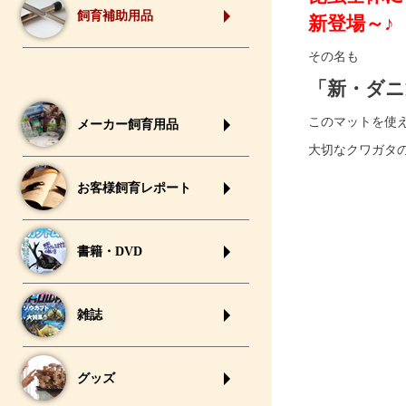
飼育補助用品
新登場～♪
その名も
「新・ダニ
このマットを使
メーカー飼育用品
大切なクワガタ
お客様飼育レポート
書籍・DVD
雑誌
グッズ