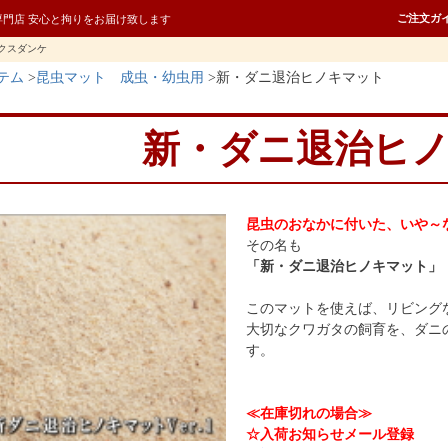
ご注文ガ
専門店 安心と拘りをお届け致します
クスダンケ
テム
昆虫マット 成虫・幼虫用
新・ダニ退治ヒノキマット
新・ダニ退治ヒ
昆虫のおなかに付いた、いや～
その名も
「新・ダニ退治ヒノキマット」
このマットを使えば、リビング
大切なクワガタの飼育を、ダニ
す。
≪在庫切れの場合≫
☆入荷お知らせメール登録