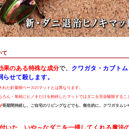
いて
効果のある特殊な成分
で、
クワガタ・カブトム
弱らせて殺します。
された針葉樹ベースのマットとは異なります。
ちろん・単純にヒノキだけを粉砕したマットではダニを完全駆除するこ
が
長期間持続し、ご自宅のリビングなどでも、衛生的に、クワガタムシ
に付いた、いや～なダニを一掃してくれる魔法