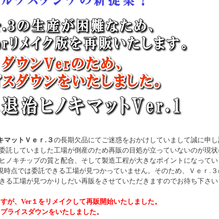
キマットＶｅｒ.３
の長期欠品にてご迷惑をおかけしていまして誠に申し
を委託していました工場が倒産のため再販の目処が立っていないのが現状
はヒノキチップの質と配合、そして製造工程が大きなポイントになって
現時点では委託できる工場が見つかっていません。そのため、Ｖｅｒ.
できる工場が見つかりしだい再販をさせていただきますのでお待ち下さ
ますが、Ver１をリメイクして再販開始いたしました。
め、プライスダウンをいたしました。