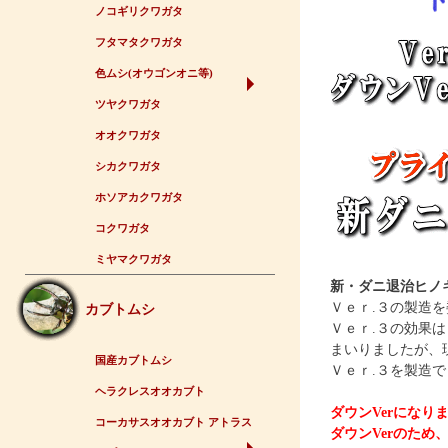
ノコギリクワガタ
フタマタクワガタ
色ムシ(オウゴンオニ等)
ツヤクワガタ
オオクワガタ
シカクワガタ
ホソアカクワガタ
コクワガタ
ミヤマクワガタ
新・ダニ退治ヒノ
Ｖｅｒ.３の製造
カブトムシ
Ｖｅｒ.３の効果
まいりましたが、
国産カブトムシ
Ｖｅｒ.３を製造
ヘラクレスオオカブト
ダウンVerになり
コーカサスオオカブト アトラス
ダウンVerのた