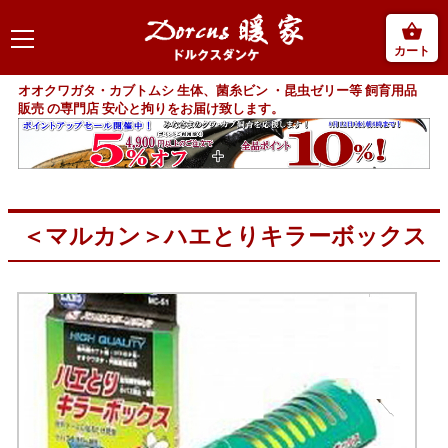
カート
オオクワガタ・カブトムシ 生体、菌糸ビン ・昆虫ゼリー等 飼育用品
販売 の専門店 安心と拘りをお届け致します。
＜マルカン＞ハエとりキラーボックス