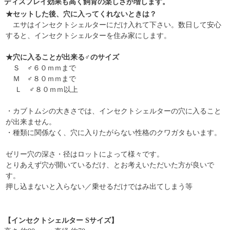
ディスプレイ効果も高く飼育の楽しさが増します。
★セットした後、穴に入ってくれないときは？
エサはインセクトシェルターにだけ入れて下さい。数日して安心
すると、インセクトシェルターを住み家にします。
★穴に入ることが出来る♂のサイズ
Ｓ ♂６０ｍｍまで
Ｍ ♂８０ｍｍまで
Ｌ ♂８０ｍｍ以上
・カブトムシの大きさでは、インセクトシェルターの穴に入ること
が出来ません。
・種類に関係なく、穴に入りたがらない性格のクワガタもいます。
ゼリー穴の深さ・径はロットによって様々です。
とりあえず穴が開いているだけ、とお考えいただいた方が良いで
す。
押し込まないと入らない／乗せるだけではみ出てしまう等
【インセクトシェルター Sサイズ】