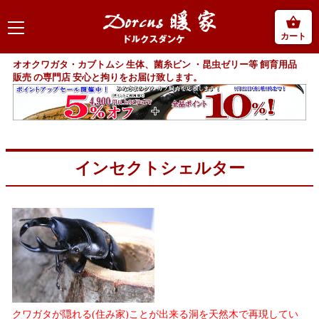
カート
オオクワガタ・カブトムシ 生体、菌糸ビン ・昆虫ゼリー等 飼育用品
販売 の専門店 安心と拘りをお届け致します。
インセクトシェルター
クワガタが隠れる(住み家)ことが出来る洞を天然木で再現してい