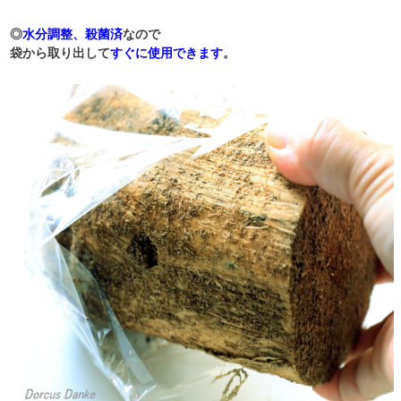
◎
水分調整、殺菌済
なので
袋から取り出して
すぐに使用できます
。