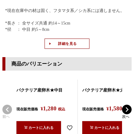
*現在在庫中の材は固く、フタマタ系／シカ系には適しません。
*長さ ： 全サイズ共通 約14～15cm
*径 ： 中目 約5～8cm
詳細を見る
商品のバリエーション
バクテリア産卵木★中目
バクテリア産卵木★太目
1,280
1,580
¥
¥
現在販売価格
税込
現在販売価格
税込
前へ
次へ
カートに入れる
カートに入れる