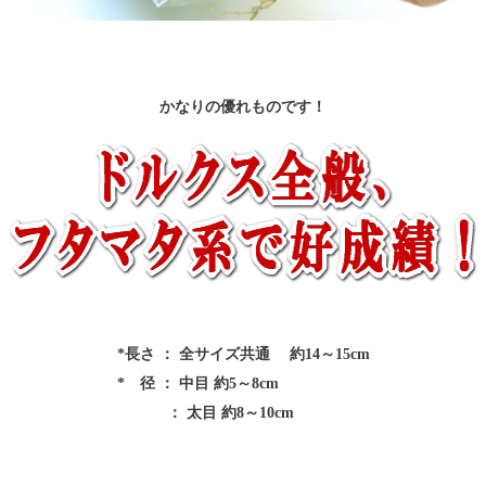
かなりの優れものです！
*長さ
：
全サイズ共通
約14～15cm
* 径
：
中目
約5～8cm
：
太目
約8～10cm