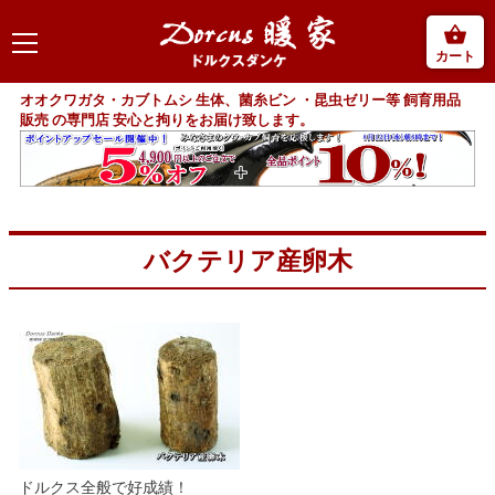
カート
オオクワガタ・カブトムシ 生体、菌糸ビン ・昆虫ゼリー等 飼育用品
販売 の専門店 安心と拘りをお届け致します。
バクテリア産卵木
ドルクス全般で好成績！