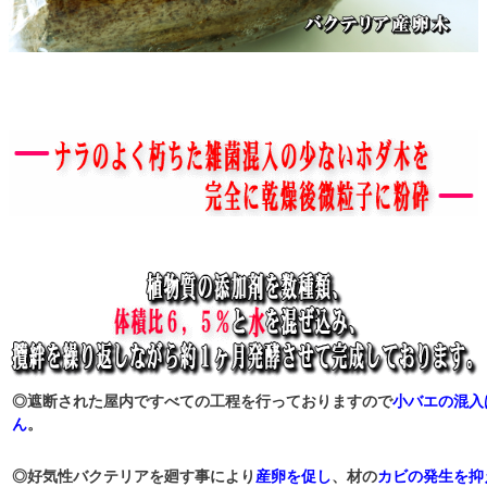
◎遮断された屋内ですべての工程を行っておりますので
小バエの混入
ん
。
◎好気性バクテリアを廻す事により
産卵を促し
、材の
カビの発生を抑