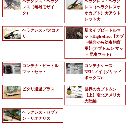
ヘラクレス・ヘラク
ヘラクレス・ヘラク
レス（雌雄モザイ
レス（ヘラクレスオ
ク）
オカブト）★アウト
レット★
ヘラクレス パスコア
新タイプビートルマ
リ
ットHigh effect【カブ
ト採卵から幼虫飼育
用】(カブトムシ マッ
ト 昆虫マット)
コンテナ・ビートル
コンテナケース
マットセット
NEU-ノイ-(ソリッド
ボックス)
ピタリ適温プラス
世界のカブトムシ
【上】南北アメリカ
大陸編
ヘラクレス・セプテ
ントリオナリス