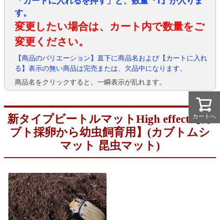
「カートに入れるを押す」と、数量『1』が入りま
す。
変更したい場合は、カート内で数量をご
変更ください。
【商品のバリエーション】直下に商品名および【カートに入れ
る】表示の無い商品は完売または、欠品中になります。
商品名をクリックすると、一瞬表示が乱れます。
カートへ
カートへ
新タイプビートルマットHigh effect【カ
ブト採卵から幼虫飼育用】(カブトムシ
マット 昆虫マット)