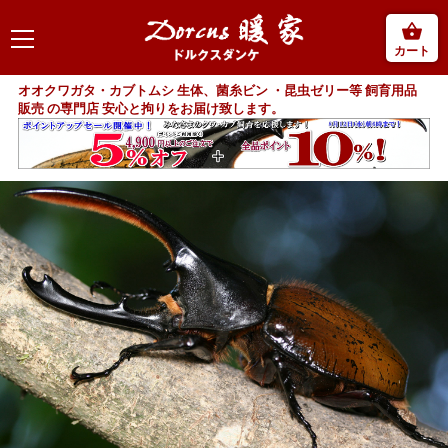
カート
オオクワガタ・カブトムシ 生体、菌糸ビン ・昆虫ゼリー等 飼育用品
販売 の専門店 安心と拘りをお届け致します。