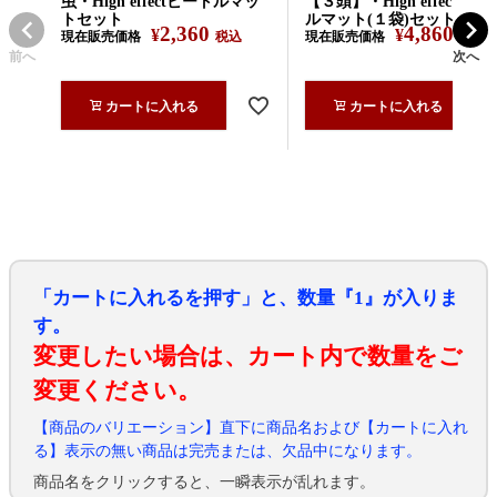
虫・High effectビートルマッ
【３頭】・High effectビー
トセット
ルマット(１袋)セット
2,360
4,860
¥
¥
現在販売価格
税込
現在販売価格
税込
前へ
次へ
カートに入れる
カートに入れる
「カートに入れるを押す」と、数量『1』が入りま
す。
変更したい場合は、カート内で数量をご
変更ください。
【商品のバリエーション】直下に商品名および【カートに入れ
る】表示の無い商品は完売または、欠品中になります。
商品名をクリックすると、一瞬表示が乱れます。