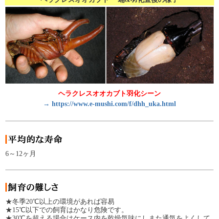
ヘラクレスオオカブト羽化シーン
→
https://www.e-mushi.com/f/dhh_uka.html
6～12ヶ月
★冬季20℃以上の環境があれば容易
★15℃以下での飼育はかなり危険です。
★30℃を超える場合はケース内を乾燥気味にしまた通気をよくして