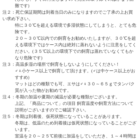
難です)
注２：死亡保証期間は到着当日のみになりますのでご了承の上お買
い求め下さい。
特に３０℃を超える環境で多湿状態にしてしまうと、とても危
険です。
２０～３０℃以内での飼育をお勧めいたしますが、３０℃を超
える環境下ではケース内は絶対に蒸れないように注意をしてく
ださい。(３５℃以上の環境下での飼育は蒸れていなくてもか
なり危険です)
注３：高温多湿の場所で飼育をしないようにしてください！
♂♀小ケース以上で飼育して頂けます。(♂は中ケース以上がお
すすめ)
マットはどの種類でも可、エサは♂♀３０～６５ｇでタンパク
質が入った物がお勧めです。
注４：冬期の加温や夏期の減温が必要な種類がございます。
上記、「商品について」の項目 飼育温度や飼育方法について
説明がございますのでご確認下さい。
注５：冬期は到着後、仮死状態になっていることがあります。
冬期は、低温のため到着後は仮死状態になっていることがござ
います。
室温を２０～２５℃前後に加温をしていただき、１～４時間ほ