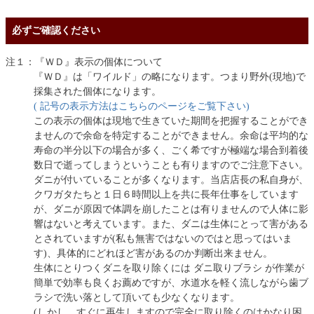
必ずご確認ください
注１：『ＷＤ』表示の個体について
『ＷＤ』は「ワイルド」の略になります。つまり野外(現地)で
採集された個体になります。
( 記号の表示方法はこちらのページをご覧下さい)
この表示の個体は現地で生きていた期間を把握することができ
ませんので余命を特定することができません。余命は平均的な
寿命の半分以下の場合が多く、ごく希ですが極端な場合到着後
数日で逝ってしまうということも有りますのでご注意下さい。
ダニが付いていることが多くなります。当店店長の私自身が、
クワガタたちと１日６時間以上を共に長年仕事をしています
が、ダニが原因で体調を崩したことは有りませんので人体に影
響はないと考えています。また、ダニは生体にとって害がある
とされていますが(私も無害ではないのではと思ってはいま
す)、具体的にどれほど害があるのか判断出来ません。
生体にとりつくダニを取り除くには ダニ取りブラシ が作業が
簡単で効率も良くお薦めですが、水道水を軽く流しながら歯ブ
ラシで洗い落として頂いても少なくなります。
(しかし、すぐに再生しますので完全に取り除くのはかなり困