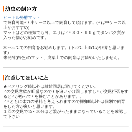
ビートル発酵マット
で飼育可能♂♀小ケース以上で飼育して頂けます。(♂は中ケース以
上がおすすめ)
マットはどの種類でも可、エサは♂♀３０～６５ｇでタンパク質が
入った物がお勧めです。
20～32℃での飼育をお勧めします。(下20℃ 上35℃が限界と思いま
す)
未発酵(白色)のマット、腐葉土での飼育はお勧めいたしません。
★ペアリング時以外は雌雄同居は避けてください。
♂の交尾意欲が旺盛なので♀を追いかけ回しますし♀が交尾拒否をす
ると♂が怒って♀を挟むことがあります。。
♂♀ともに体力の消耗も考えられますので採卵時以外は個別で飼育
をした方が良いと思います。
１回の交尾で15～30分ほど繋がったままになっていることを確認し
て下さい