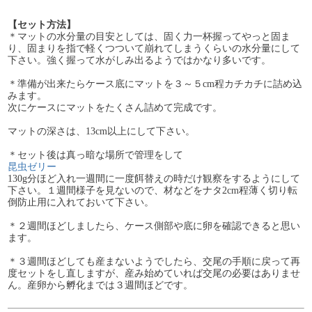
【セット方法】
＊マットの水分量の目安としては、固く力一杯握ってやっと固ま
り、固まりを指で軽くつついて崩れてしまうくらいの水分量にして
下さい。強く握って水がしみ出るようではかなり多いです。
＊準備が出来たらケース底にマットを３～５cm程カチカチに詰め込
みます。
次にケースにマットをたくさん詰めて完成です。
マットの深さは、13cm以上にして下さい。
＊セット後は真っ暗な場所で管理をして
昆虫ゼリー
130g分ほど入れ一週間に一度餌替えの時だけ観察をするようにして
下さい。１週間様子を見ないので、材などをナタ2cm程薄く切り転
倒防止用に入れておいて下さい。
＊２週間ほどしましたら、ケース側部や底に卵を確認できると思い
ます。
＊３週間ほどしても産まないようでしたら、交尾の手順に戻って再
度セットをし直しますが、産み始めていれば交尾の必要はありませ
ん。産卵から孵化までは３週間ほどです。