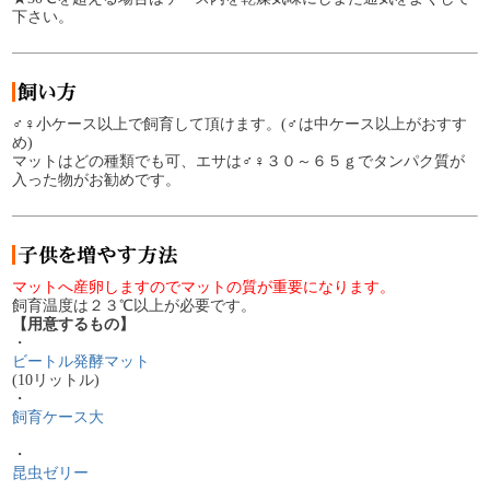
下さい。
♂♀小ケース以上で飼育して頂けます。(♂は中ケース以上がおすす
め)
マットはどの種類でも可、エサは♂♀３０～６５ｇでタンパク質が
入った物がお勧めです。
マットへ産卵しますのでマットの質が重要になります。
飼育温度は２３℃以上が必要です。
【用意するもの】
・
ビートル発酵マット
(10リットル)
・
飼育ケース大
・
昆虫ゼリー