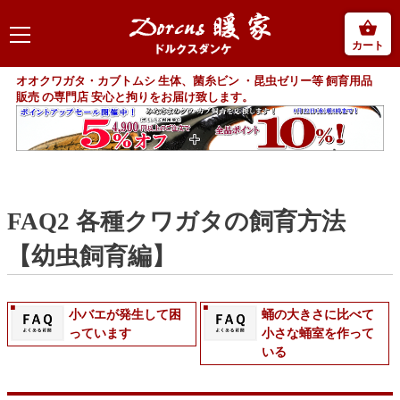
カート
オオクワガタ・カブトムシ 生体、菌糸ビン ・昆虫ゼリー等 飼育用品
販売 の専門店 安心と拘りをお届け致します。
FAQ2 各種クワガタの飼育方法
【幼虫飼育編】
小バエが発生して困
蛹の大きさに比べて
っています
小さな蛹室を作って
いる