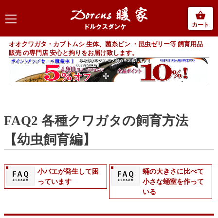
カート
オオクワガタ・カブトムシ 生体、菌糸ビン ・昆虫ゼリー等 飼育用品
販売 の専門店 安心と拘りをお届け致します。
FAQ2 各種クワガタの飼育方法
【幼虫飼育編】
小バエが発生して困
蛹の大きさに比べて
っています
小さな蛹室を作って
いる