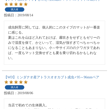
購入者
投稿日
2019/08/14
成虫飼育に関しては、個人的にこのタイプのマットが一番楽
に感じる。

夏はこれを山ほど入れておけば、霧吹きをせずともゼリーの
みで湿度を保て、かといって、湿気が強すぎてべちゃべちゃ
になることもあまりない。小～中サイズののクワガタであれ
ば、一度もマット交換せずとも夏を乗り切れるかもしれな
い。
【WD】ミンダナオ産アトラスオオカブト成虫♂95～96mmペア
購入者
投稿日
2019/08/06
当店で初めての生体購入。
