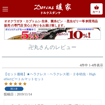
カート
オオクワガタ・カブトムシ 生体、菌糸ビン ・昆虫ゼリー等 飼育用品
販売 の専門店 安心と拘りをお届け致します。
卍丸さんのレビュー
4
件中
1
-
4
件表示
【セット価格】★ヘラクレス・ヘラクレス初・２令幼虫・High
effectビートルマットセット
購入者
投稿日
2019/11/14