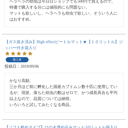
ヘラヘラの幼虫は今日日ショップでも500円で買えるので、
特価で購入する分には値段的にも問題ない。

マットも欲しいし、ヘラヘラも幼虫で欲しい、そういう人に
はおすすめ。
【ガス抜き済み】High effectビートルマット★【１０リットル】ジ
ッパー付き袋入り
購入者
投稿日
2019/09/06
かなり高額。

三か月ほど前に孵化した国産カブトムシ数十匹に使用してい
るが、現状、落ちた幼虫の数はゼロで、かつ成長具合も平均
以上なので、品質については納得。

いろいろと試してみたくなる商品。
【ソフト粗めタイプ】ひのき埋め込みマット/10リットル袋入り