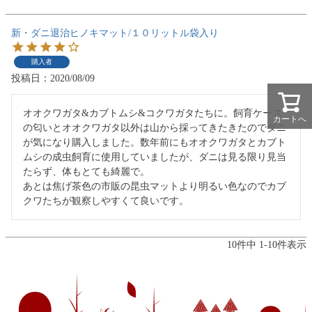
新・ダニ退治ヒノキマット/１０リットル袋入り
購入者
投稿日
2020/08/09
オオクワガタ&カブトムシ&コクワガタたちに。飼育ケース
カートへ
の匂いとオオクワガタ以外は山から採ってきたきたのでダニ
が気になり購入しました。数年前にもオオクワガタとカブト
ムシの成虫飼育に使用していましたが、ダニは見る限り見当
たらず、体もとても綺麗で。

あとは焦げ茶色の市販の昆虫マットより明るい色なのでカブ
クワたちが観察しやすくて良いです。
10
件中
1
-
10
件表示