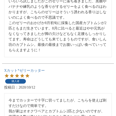
いろいろ試しましたがこのゼリーに落ち着きました、黒糖や
バナナや練乳のような香りがするゼリーをよく食べるのはわ
かりますが、こちらのゼリーはそういう誘われる香りはしな
いのによく食べるので不思議です。

このゼリーのおかげか8月初旬に採集した国産カブトムシが2
匹ともまだ生きています。8月に比べると最近はやや元気が
なくなってきましたが脚の欠けなどもなく足腰もしっかりし
てます。寿命はどうしても来てしまうものですが、食いしん
坊のカブトムシ。最後の最後までお腹いっぱい食べていって
もらえますように！
Xカット*ゼリーカッター
購入者
投稿日
2020/10/12
今までカッターで十字に切ってましたが、こちらを使えば刺
すだけなので簡単です。

我が家はオオクワペアとカブトムシ2匹と少ないのですが、