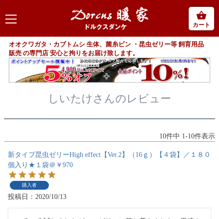
カート
オオクワガタ・カブトムシ 生体、菌糸ビン ・昆虫ゼリー等 飼育用品
販売 の専門店 安心と拘りをお届け致します。
しいたけさんのレビュー
10
件中
1
-
10
件表示
新タイプ昆虫ゼリーHigh effect【Ver.2】（16ｇ）【４袋】／１８０
個入り★１袋＠￥970
購入者
投稿日
2020/10/13