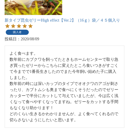
新タイプ昆虫ゼリーHigh effect【Ver.2】（16ｇ）袋／４５個入り
購入者
投稿日
2020/08/09
よく食べます。

数年前にカブクワを飼ってたときもホームセンターで取り急
ぎ買ったゼリーからこちらに変えたところ食いつきがすごく
て今までで1番長生きしたのでまた今年飼い始めた子に購入
しました。

数年前の時には深いカップのタイプでオオクワのアゴが刺さ
ったり、カブトムシも奥まで食べにくそうだったのでゼリー
カッターで半分にカットして与えていましたが、今は広く浅
くなって食べやすくなってますね。ゼリーをカットする手間
もなくなり助かります！

どのくらい生きるかわかりませんが、よく食べてくれるので
切らさないようにしたいと思います。