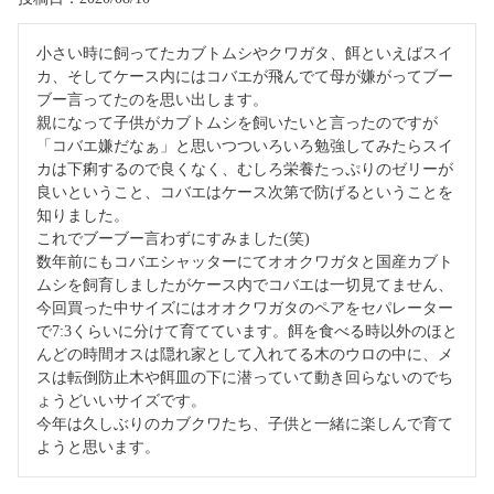
小さい時に飼ってたカブトムシやクワガタ、餌といえばスイ
カ、そしてケース内にはコバエが飛んでて母が嫌がってブー
ブー言ってたのを思い出します。

親になって子供がカブトムシを飼いたいと言ったのですが
「コバエ嫌だなぁ」と思いつついろいろ勉強してみたらスイ
カは下痢するので良くなく、むしろ栄養たっぷりのゼリーが
良いということ、コバエはケース次第で防げるということを
知りました。

これでブーブー言わずにすみました(笑)

数年前にもコバエシャッターにてオオクワガタと国産カブト
ムシを飼育しましたがケース内でコバエは一切見てません、

今回買った中サイズにはオオクワガタのペアをセパレーター
で7:3くらいに分けて育てています。餌を食べる時以外のほと
んどの時間オスは隠れ家として入れてる木のウロの中に、メ
スは転倒防止木や餌皿の下に潜っていて動き回らないのでち
ょうどいいサイズです。

今年は久しぶりのカブクワたち、子供と一緒に楽しんで育て
ようと思います。