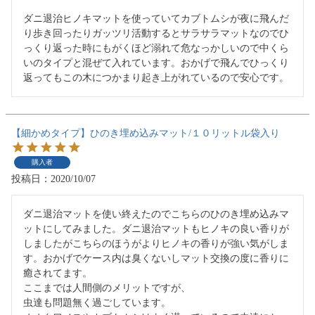
ダニ退治ヒノキマットを使っていてカブトムシが夜に飛んだ
り歩き回ったりガッツリ活動するとサラサラマットなのでひ
っくり返った時にもがくほど溺れて危なっかしいので中くら
いのタイプと混ぜて入れています。おかげで飛んでひっくり
返ってもこの木につかまり起き上がれているので安心です。
【細かめタイプ】ひのき埋め込みマット/１０リットル袋入り
購入者
投稿日
2020/10/07
ダニ退治マットを使い終えたのでこちらのひのき埋め込みマ
ットにしてみました。ダニ退治マットもヒノキの良い香りが
しましたがこちらのほうがよりヒノキの香りが強い気がしま
す。おかげでケース内は臭くないしマット交換の度に香りに
癒されてます。

ここまでは人間側のメリットですが、

虫達も問題無く過ごしています。
