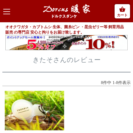
カート
オオクワガタ・カブトムシ 生体、菌糸ビン ・昆虫ゼリー等 飼育用品
販売 の専門店 安心と拘りをお届け致します。
きたそさんのレビュー
8
件中
1
-
8
件表示