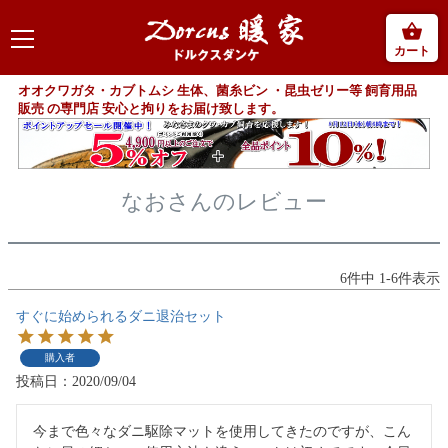
カート
オオクワガタ・カブトムシ 生体、菌糸ビン ・昆虫ゼリー等 飼育用品
販売 の専門店 安心と拘りをお届け致します。
なおさんのレビュー
6
件中
1
-
6
件表示
すぐに始められるダニ退治セット
購入者
投稿日
2020/09/04
今まで色々なダニ駆除マットを使用してきたのですが、こん